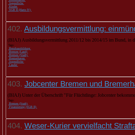
Jugendliche
Kinder
SGB II (Hartz IV)
402.
Ausbildungsvermittlung: einmü
(BIAJ) Ausbildungsvermittlung 2011/12 bis 2014/15 im Bund, in de
Tags:
Berufsausbildung
Bremen (Land)
Bremen (Stadt)
Bremerhaven
Jugendliche
Länder
403.
Jobcenter Bremen und Bremerha
(BIAJ) Unter der Überschrift "Für Flüchtlinge: Jobcenter bekom
Tags:
Bremen (Stadt)
Finanzierung (SGB II)
404.
Weser-Kurier vervielfacht Straf