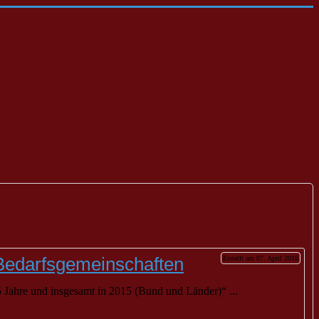
-Bedarfsgemeinschaften
Erstellt am 07. April 2016
 Jahre und insgesamt in 2015 (Bund und Länder)“ ...