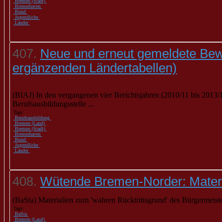
Bremen (Stadt)
Bremerhaven
Bund
Jugendliche
Länder
407.
Neue und erneut gemeldete Bewe
ergänzenden Ländertabellen)
(BIAJ) In den vergangenen vier Berichtsjahren (2010/11 bis 2013/
Berufsausbildungsstelle ...
Tags:
Berufsausbildung
Bremen (Land)
Bremen (Stadt)
Bremerhaven
Bund
Jugendliche
Länder
408.
Wütende Bremen-Norder: Materia
(BaSta) Materialien zum 'wahren Rücktrittsgrund' des Bürgermeis
Tags:
BaSta
Bremen (Land)