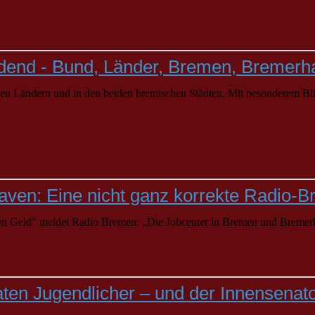
ndend - Bund, Länder, Bremen, Bremerh
n Ländern und in den beiden bremischen Städten. Mit besonderem Blick
ven: Eine nicht ganz korrekte Radio-
men Geld" meldet Radio
Bremen
: „Die Jobcenter in
Bremen
und Bremerh
taten Jugendlicher – und der Innensenat