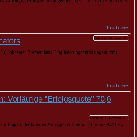
n
lässt Eingliederungsmittel ungenutzt" (19. Januar 2015: hier) und
Read more
nators
Erstellt am 20. Januar 2015
15 („Jobcenter
Bremen
lässt Eingliederungsmittel ungenutzt“)
Read more
Vorläufige "Erfolgsquote" 70,6
Erstellt am 22. Dezember 2014
uf Frage 6 der Kleinen Anfrage der Fraktion Bündnis 90/Die ...