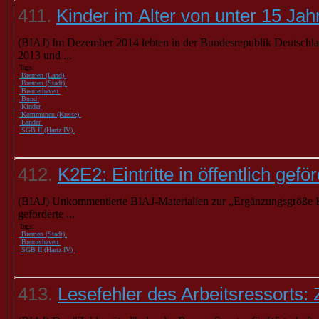
411.
Kinder im Alter von unter 15 Jah
(BIAJ) Im Dezember 2014 lebten in der Bundesrepublik Deutschlan
2013 und ...
Tags:
Bremen (Land)
Bremen (Stadt)
Bremerhaven
Bund
Kinder
Kommunen (Kreise)
Länder
SGB II (Hartz IV)
412.
K2E2: Eintritte in öffentlich ge
(BIAJ) Unkommentierte BIAJ-Materialien zur „Ergänzungsgröße K2E
geförderte ...
Tags:
Bremen (Stadt)
Bremerhaven
SGB II (Hartz IV)
413.
Lesefehler des Arbeitsressorts: