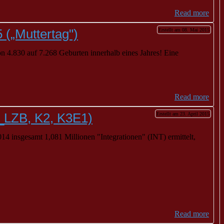
Read more
 („Muttertag")
Erstellt am 08. Mai 2015
on 4.830 auf 7.268 Geburten innerhalb eines Jahres! Eine
Read more
NT_LZB, K2, K3E1)
Erstellt am 23. April 2015
4 insgesamt 1,081 Millionen "Integrationen" (INT) ermittelt,
Read more