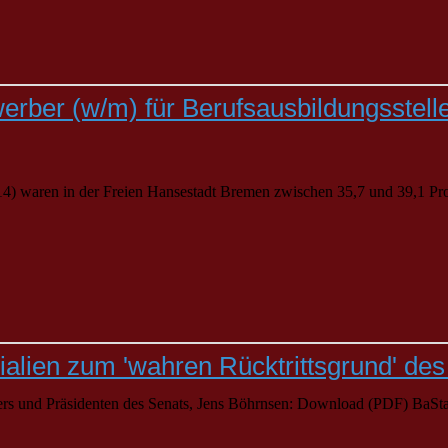
rber (w/m) für Berufsausbildungsstel
14) waren in der Freien Hansestadt
Bremen
zwischen 35,7 und 39,1 Pro
lien zum 'wahren Rücktrittsgrund' des
ters und Präsidenten des Senats, Jens Böhrnsen: Download (PDF) BaSta