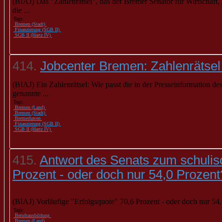
(BIAJ) Das "Zahlenrätsel", das der Bremer Senator für Wirtschaft
die ...
Tags:
Bremen (Stadt)
Finanzierung (SGB II)
SGB II (Hartz IV)
414.
Jobcenter Bremen: Zahlenrätsel 
(BIAJ) Ein Zahlenrätsel: Wie passt die in der Presseinformation 
genannte ...
Tags:
Bremen (Land)
Bremen (Stadt)
Bremerhaven
Finanzierung (SGB II)
SGB II (Hartz IV)
415.
Antwort des Senats zum schulis
Prozent - oder doch nur 54,0 Prozent
(BIAJ) Vorläufige "Erfolgsquote" 70,6 Prozent - oder doch nur 54
Tags:
Berufsausbildung
Bremen (Land)