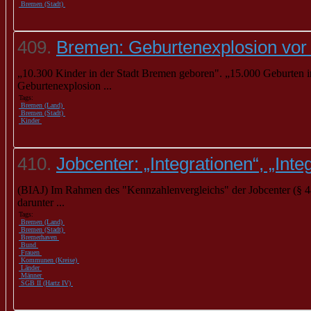
Bremen (Stadt)
409.
Bremen: Geburtenexplosion vor 
„10.300 Kinder in der Stadt
Bremen
geboren". „15.000 Geburten
Geburtenexplosion ...
Tags:
Bremen (Land)
Bremen (Stadt)
Kinder
410.
Jobcenter: „Integrationen“, „In
(BIAJ) Im Rahmen des "Kennzahlenvergleichs" der Jobcenter (§ 48a
darunter ...
Tags:
Bremen (Land)
Bremen (Stadt)
Bremerhaven
Bund
Frauen
Kommunen (Kreise)
Länder
Männer
SGB II (Hartz IV)