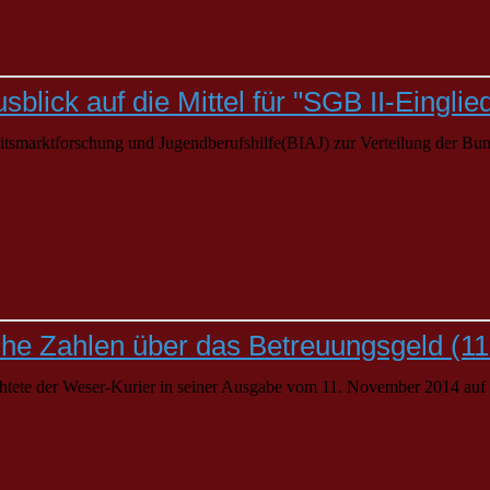
sblick auf die Mittel für "SGB II-Eingli
eitsmarktforschung und Jugendberufshilfe(BIAJ) zur Verteilung der Bu
che Zahlen über das Betreuungsgeld (1
chtete der Weser-Kurier in seiner Ausgabe vom 11. November 2014 auf S