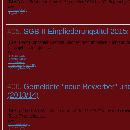
(BIAJ) Aus Straftaten „vom 1. September 2014 bis 30. September 2
Tags:
Bremen (Stadt)
Jugendliche
405.
SGB II-Eingliederungstitel 201
(BIAJ) Vom Jobcenter
Bremen
Stadt wurden im ersten Halbjahr 20
ausgegeben, lediglich ...
Tags:
Bremen (Land)
Bremen (Stadt)
Bremerhaven
Finanzierung (SGB II)
SGB II (Hartz IV)
406.
Gemeldete "neue Bewerber" und 
(2013/14)
(BIAJ) Die BIAJ-Materialien vom 22. Juni 2015 ("Neue und erneu
(Seite 7) mit einem ...
Tags:
Berufsausbildung
Bremen (Land)