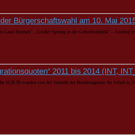
der Bürgerschaftswahl am 10. Mai 2015
 im Land
Bremen
". „Großer Sprung in der Geburtsstatistik" – Anstieg v
tegrationsquoten“ 2011 bis 2014 (INT, I
 SGB II) wurden von der Statistik der Bundesagentur für Arbeit in 201