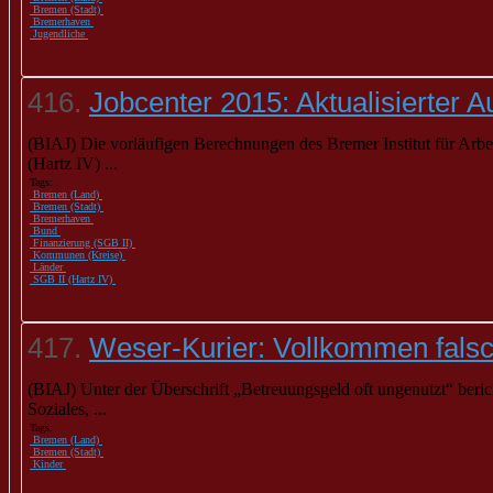
Bremen (Stadt)
Bremerhaven
Jugendliche
416.
Jobcenter 2015: Aktualisierter Au
(BIAJ) Die vorläufigen Berechnungen des Bremer Institut für Arb
(Hartz IV) ...
Tags:
Bremen (Land)
Bremen (Stadt)
Bremerhaven
Bund
Finanzierung (SGB II)
Kommunen (Kreise)
Länder
SGB II (Hartz IV)
417.
Weser-Kurier: Vollkommen fals
(BIAJ) Unter der Überschrift „Betreuungsgeld oft ungenutzt“ beri
Soziales, ...
Tags:
Bremen (Land)
Bremen (Stadt)
Kinder