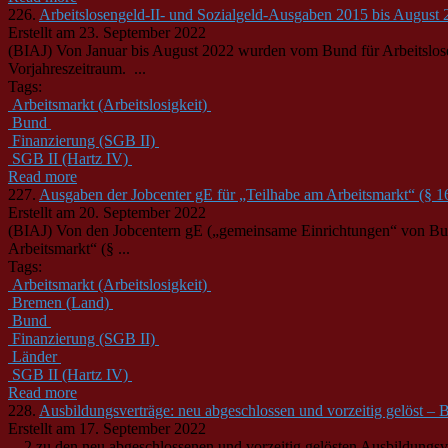
226.
Arbeitslosengeld-II- und Sozialgeld-Ausgaben 2015 bis August
Erstellt am 23. September 2022
(BIAJ) Von Januar bis August 2022 wurden vom
Bund
für Arbeitslo
Vorjahreszeitraum. ...
Tags:
Arbeitsmarkt (Arbeitslosigkeit)
Bund
Finanzierung (SGB II)
SGB II (Hartz IV)
Read more
227.
Ausgaben der Jobcenter gE für „Teilhabe am Arbeitsmarkt“ (§ 1
Erstellt am 20. September 2022
(BIAJ) Von den Jobcentern gE („gemeinsame Einrichtungen“ von
Bu
Arbeitsmarkt“ (§ ...
Tags:
Arbeitsmarkt (Arbeitslosigkeit)
Bremen (Land)
Bund
Finanzierung (SGB II)
Länder
SGB II (Hartz IV)
Read more
228.
Ausbildungsverträge: neu abgeschlossen und vorzeitig gelöst –
Erstellt am 17. September 2022
... 2 zu den neu abgeschlossenen und vorzeitig gelösten Ausbildungs