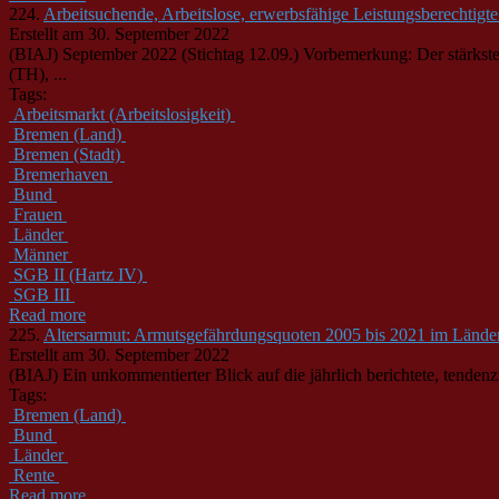
224.
Arbeitsuchende, Arbeitslose, erwerbsfähige Leistungsberechtigt
Erstellt am 30. September 2022
(BIAJ) September 2022 (Stichtag 12.09.) Vorbemerkung: Der stärks
(TH), ...
Tags:
Arbeitsmarkt (Arbeitslosigkeit)
Bremen (Land)
Bremen (Stadt)
Bremerhaven
Bund
Frauen
Länder
Männer
SGB II (Hartz IV)
SGB III
Read more
225.
Altersarmut: Armutsgefährdungsquoten 2005 bis 2021 im Länder
Erstellt am 30. September 2022
(BIAJ) Ein unkommentierter Blick auf die jährlich berichtete, tenden
Tags:
Bremen (Land)
Bund
Länder
Rente
Read more