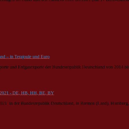
nd – in Terajoule und Euro
mporte und Erdgasexporte der
Bund
esrepublik Deutschland von 2014 bis 
6-2021 - DE, HB, HH, BE, BY
2021 in der
Bund
esrepublik Deutschland, in Bremen (Land), Hamburg