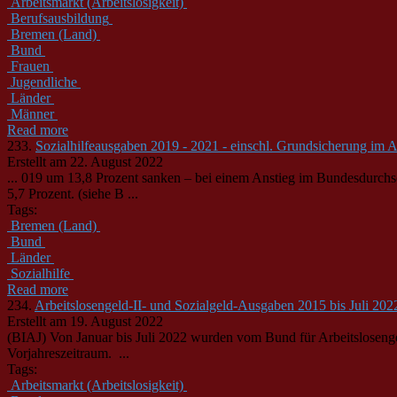
Arbeitsmarkt (Arbeitslosigkeit)
Berufsausbildung
Bremen (Land)
Bund
Frauen
Jugendliche
Länder
Männer
Read more
233.
Sozialhilfeausgaben 2019 - 2021 - einschl. Grundsicherung im Al
Erstellt am 22. August 2022
... 019 um 13,8 Prozent sanken – bei einem Anstieg im
Bund
esdurchs
5,7 Prozent. (siehe B ...
Tags:
Bremen (Land)
Bund
Länder
Sozialhilfe
Read more
234.
Arbeitslosengeld-II- und Sozialgeld-Ausgaben 2015 bis Juli 202
Erstellt am 19. August 2022
(BIAJ) Von Januar bis Juli 2022 wurden vom
Bund
für Arbeitsloseng
Vorjahreszeitraum. ...
Tags:
Arbeitsmarkt (Arbeitslosigkeit)