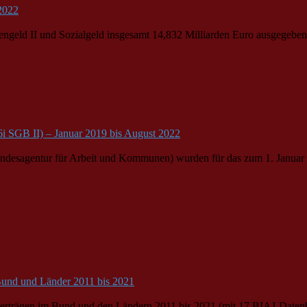
 2022
sengeld II und Sozialgeld insgesamt 14,832 Milliarden Euro ausgegeben
6i SGB II) – Januar 2019 bis August 2022
nd
esagentur für Arbeit und Kommunen) wurden für das zum 1. Januar 
 Bund und Länder 2011 bis 2021
verträgen im
Bund
und den Ländern 2011 bis 2021 (mit 17 BIAJ-Datenblä