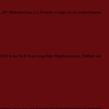
, 387 Millionen Euro (2,5 Prozent) weniger als im entsprechenden
2019 in das SGB II neu eingefügte Regelinstrument „Teilhabe am
ttern; insgesamt und darunter die Ausbildungsbereiche Industrie