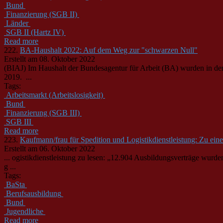
Bund
Finanzierung (SGB II)
Länder
SGB II (Hartz IV)
Read more
222.
BA-Haushalt 2022: Auf dem Weg zur "schwarzen Null"
Erstellt am 08. Oktober 2022
(BIAJ) Im Haushalt der
Bund
esagentur für Arbeit (BA) wurden in d
2019. ...
Tags:
Arbeitsmarkt (Arbeitslosigkeit)
Bund
Finanzierung (SGB III)
SGB III
Read more
223.
Kaufmann/frau für Spedition und Logistikdienstleistung: Zu ei
Erstellt am 06. Oktober 2022
... ogistikdienstleistung zu lesen: „12.904 Ausbildungsverträge wurd
g ...
Tags:
BaSta
Berufsausbildung
Bund
Jugendliche
Read more