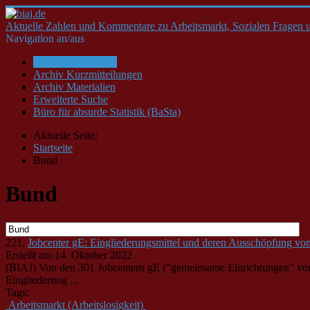
Aktuelle Zahlen und Kommentare zu Arbeitsmarkt, Sozialen Fragen u
Navigation an/aus
Startseite/Aktuelles
Archiv Kurzmitteilungen
Archiv Materialien
Erweiterte Suche
Büro für absurde Statistik (BaSta)
Aktuelle Seite:
Startseite
Bund
Bund
221.
Jobcenter gE: Eingliederungsmittel und deren Ausschöpfung vo
Erstellt am 14. Oktober 2022
(BIAJ) Von den 301 Jobcentern gE ("gemeinsame Einrichtungen"
Eingliederung ...
Tags:
Arbeitsmarkt (Arbeitslosigkeit)