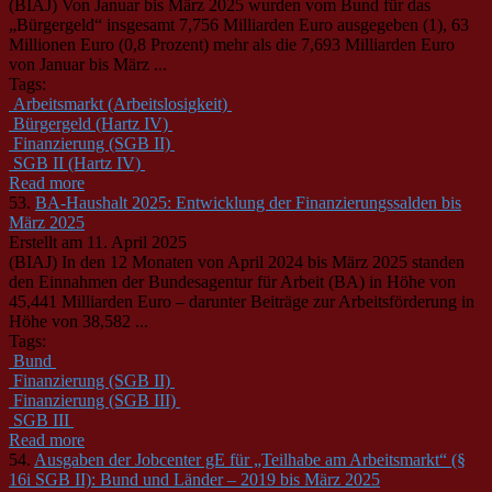
(BIAJ) Von Januar bis März 2025 wurden vom Bund für das
„Bürgergeld“ insgesamt 7,756 Milliarden Euro ausgegeben (1), 63
Millionen Euro (0,8 Prozent) mehr als die 7,693 Milliarden Euro
von Januar bis März ...
Tags:
Arbeitsmarkt (Arbeitslosigkeit)
Bürgergeld (Hartz IV)
Finanzierung (SGB II)
SGB II (Hartz IV)
Read more
53.
BA-Haushalt 2025: Entwicklung der Finanzierungssalden bis
März 2025
Erstellt am 11. April 2025
(BIAJ) In den 12 Monaten von April 2024 bis März 2025 standen
den Einnahmen der Bundesagentur für Arbeit (BA) in Höhe von
45,441 Milliarden Euro – darunter Beiträge zur Arbeitsförderung in
Höhe von 38,582 ...
Tags:
Bund
Finanzierung (SGB II)
Finanzierung (SGB III)
SGB III
Read more
54.
Ausgaben der Jobcenter gE für „Teilhabe am Arbeitsmarkt“ (§
16i SGB II): Bund und Länder – 2019 bis März 2025