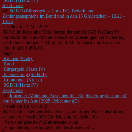
SGB II (Hartz IV)
Read more
49.
SGB II (Bürgergeld – Hartz IV): Bedarfe und
Zahlungsansprüche im Bund und in den 15 Großstädten – 12/21 -
12/24
Erstellt am 22. Mai 2025
(BIAJ) Im Dezember 2024 betrug der gemäß SGB II (Hartz IV)
durchschnittlich anerkannte Bedarf für „Leistungen zur Sicherung
des Lebensunterhalts“ (Bürgergeld, Mehrbedarfe und Kosten der
Unterkunft) 1.495,10 ...
Tags:
Bremen (Stadt)
Bund
Bürgergeld (Hartz IV)
Finanzierung (SGB II)
Kommunen (Kreise)
SGB II (Hartz IV)
Read more
50.
Jobcenter: Mittel und Ausgaben für „Eingliederungsleistungen“
von Januar bis April 2025 (Jobcenter gE)
Erstellt am 10. Mai 2025
(BIAJ) Die ersten vier Monate der „vorläufigen Haushaltsführung“
– Januar bis April 2025: Ein Blick auf die Mittel für
„Verwaltungskosten“ (Bundesanteil) und
„Eingliederungsleistungen“, die den Jobcentern ...