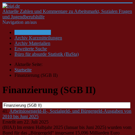
Aktuelle Zahlen und Kommentare zu Arbeitsmarkt, Sozialen Fragen
und Jugendberufshilfe
Navigation an/aus
Startseite/Aktuelles
Archiv Kurzmitteilungen
Archiv Materialien
Erweiterte Suche
Büro für absurde Statistik (BaSta)
Aktuelle Seite:
Startseite
Finanzierung (SGB II)
Finanzierung (SGB II)
41.
Arbeitslosengeld-II-, Sozialgeld- und Bürgergeld-Ausgaben von
2010 bis Juni 2025
Erstellt am 22. Juli 2025
(BIAJ) Im ersten Halbjahr 2025 (Januar bis Juni 2025) wurden vom
Bund für das „Bürgergeld“ insgesamt 15,096 Milliarden Euro