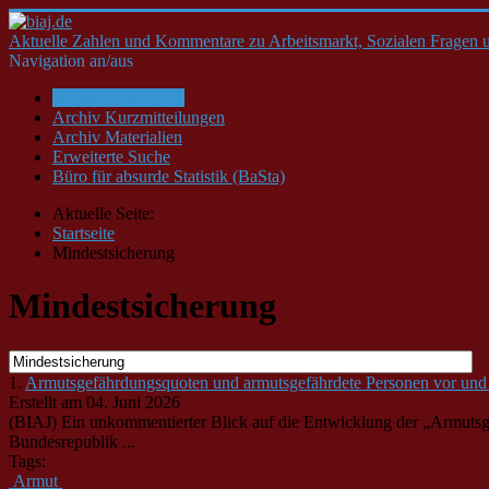
Aktuelle Zahlen und Kommentare zu Arbeitsmarkt, Sozialen Fragen u
Navigation an/aus
Startseite/Aktuelles
Archiv Kurzmitteilungen
Archiv Materialien
Erweiterte Suche
Büro für absurde Statistik (BaSta)
Aktuelle Seite:
Startseite
Mindestsicherung
Mindestsicherung
1.
Armutsgefährdungsquoten und armutsgefährdete Personen vor und 
Erstellt am 04. Juni 2026
(BIAJ) Ein unkommentierter Blick auf die Entwicklung der „Armutsge
Bundesrepublik ...
Tags:
Armut