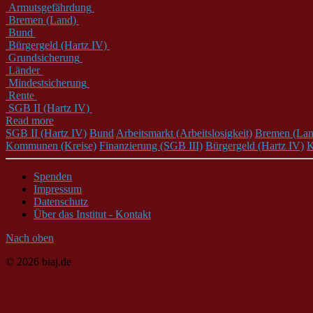
Armutsgefährdung
Bremen (Land)
Bund
Bürgergeld (Hartz IV)
Grundsicherung
Länder
Mindestsicherung
Rente
SGB II (Hartz IV)
Read more
SGB II (Hartz IV)
Bund
Arbeitsmarkt (Arbeitslosigkeit)
Bremen (Lan
Kommunen (Kreise)
Finanzierung (SGB III)
Bürgergeld (Hartz IV)
K
Spenden
Impressum
Datenschutz
Über das Institut - Kontakt
Nach oben
© 2026 biaj.de