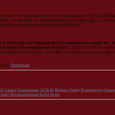
n ersten vier Monaten des laufenden Haushaltsjahres (2011)
18,2 Pro
 größte Teil der Hartz IV-Ausgaben des Bundes, lagen sogar 24,2 Proz
es Bundesministeriums der Finanzen (BMF) hervor.
n den ersten vier Monaten eines Haushaltsjahres weniger für „Ha
n mit einem Schwankungsrisiko behaftet.“
(BMF) Ein Teil der Arbeits
ren/sind geht aus den heute vom BMF veröffentlichten Bundesausgaben
 hier:
Download
d)
Länder
Finanzierung (SGB II)
Bremen (Stadt)
Bremerhaven
Frauen
inder
Berufsausbildung
BaSta
Rente