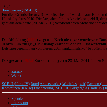
Tags:
Finanzierung (SGB II)
Für die „Grundsicherung für Arbeitsuchende“ wurden vom Bund in de
Haushaltsjahres 2010. Die Ausgaben für das Arbeitslosengeld II, der
geht aus dem heute (20. Mai 2011) veröffentlichten Monatsbericht d
Die
Abbildung
(
BIAJ
) zeigt u.a.:
Noch nie zuvor wurde vom Bund i
Jahres.
Allerdings:
„Die Aussagekraft der Zahlen ... ist weiterhi
Leistungsberechtigten von diesem „Schwankungsrisiko“ betroffen wa
Die gesamte
BIAJ
-Kurzmitteilung vom 20. Mai 2011 finden Sie
Zurück
Weiter
SGB II (Hartz IV)
Bund
Arbeitsmarkt (Arbeitslosigkeit)
Bremen (Lan
Kommunen (Kreise)
Finanzierung (SGB III)
Bürgergeld (Hartz IV)
K
Spenden
Impressum