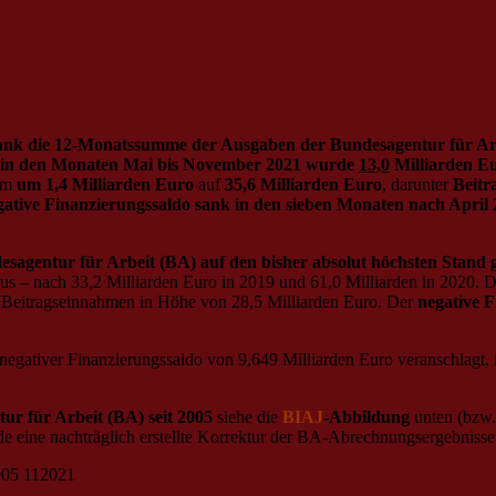
ank die 12-Monatssumme der Ausgaben der Bundesagentur für A
in den Monaten Mai bis November 2021 wurde
13,0
Milliarden Eu
aum
um 1,4 Milliarden Euro
auf
35,6 Milliarden Euro
, darunter
Beitr
gative Finanzierungssaldo sank in den sieben Monaten nach Apri
agentur für Arbeit (BA) auf den bisher absolut höchsten Stand g
us – nach 33,2 Milliarden Euro in 2019 und 61,0 Milliarden in 2020.
 Beitragseinnahmen in Höhe von 28,5 Milliarden Euro. Der
negative 
n negativer Finanzierungssaldo von 9,649 Milliarden Euro veranschlagt
r für Arbeit (BA) seit 2005
siehe die
BIAJ
-Abbildung
unten (bzw.
rde eine nachträglich erstellte Korrektur der BA-Abrechnungsergebnisse