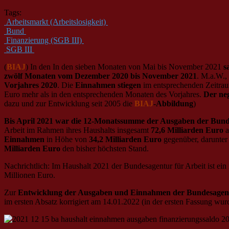
Tags:
Arbeitsmarkt (Arbeitslosigkeit)
Bund
Finanzierung (SGB III)
SGB III
(
BIAJ
) In den In den sieben Monaten von Mai bis November 2021
s
zwölf Monaten vom Dezember 2020 bis November 2021
. M.a.W.,
Vorjahres 2020
. Die
Einnahmen stiegen
im entsprechenden Zeitr
Euro mehr als in den entsprechenden Monaten des Vorjahres.
Der ne
dazu und zur Entwicklung seit 2005 die
BIAJ
-Abbildung
)
Bis April 2021 war die 12-Monatssumme der Ausgaben der Bundes
Arbeit im Rahmen ihres Haushalts insgesamt
72,6 Milliarden Euro
a
Einnahmen
in Höhe von
34,2 Milliarden Euro
gegenüber, darunter
Milliarden Euro
den bisher höchsten Stand.
Nachrichtlich: Im Haushalt 2021 der Bundesagentur für Arbeit ist ei
Millionen Euro.
Zur
Entwicklung der Ausgaben und Einnahmen der Bundesagentu
im ersten Absatz korrigiert am 14.01.2022 (in der ersten Fassung wu