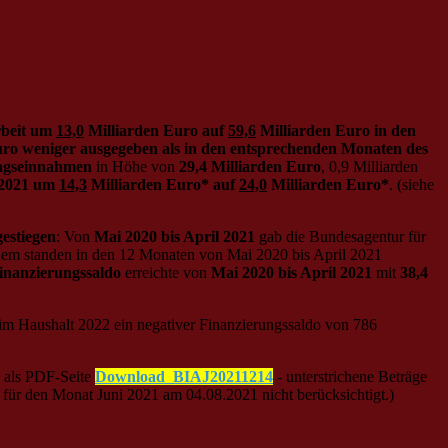
rbeit um
13,0
Milliarden Euro auf
59,6
Milliarden Euro in den
ro weniger ausgegeben als in den entsprechenden Monaten des
agseinnahmen
in Höhe von
29,4 Milliarden Euro
, 0,9 Milliarden
l 2021 um
14,3
Milliarden Euro* auf
24,0
Milliarden Euro*
. (siehe
estiegen
: Von
Mai 2020 bis April 2021
gab die Bundesagentur für
 Dem standen in den 12 Monaten von Mai 2020 bis April 2021
Finanzierungssaldo
erreichte von
Mai 2020 bis April 2021
mit
38,4
, im Haushalt 2022 ein negativer Finanzierungssaldo von 786
 als PDF-Seite
Download_BIAJ20211214
- unterstrichene Beträge
 für den Monat Juni 2021 am 04.08.2021 nicht berücksichtigt.)