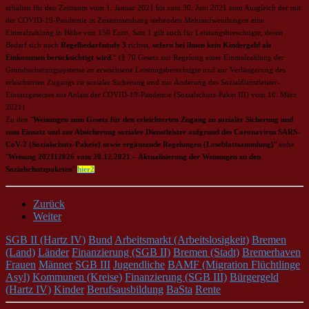
erhalten für den Zeitraum vom 1. Januar 2021 bis zum 30. Juni 2021 zum Ausgleich der mit
der COVID-19-Pandemie in Zusammenhang stehenden Mehraufwendungen eine
Einmalzahlung in Höhe von 150 Euro. Satz 1 gilt auch für Leistungsberechtigte, deren
Bedarf sich nach
Regelbedarfsstufe 3
richtet,
sofern bei ihnen kein Kindergeld als
Einkommen berücksichtigt wird
.“ (§ 70 Gesetz zur Regelung einer Einmalzahlung der
Grundsicherungssysteme an erwachsene Leistungsberechtigte und zur Verlängerung des
erleichterten Zugangs zu sozialer Sicherung und zur Änderung des Sozialdienstleister-
Einsatzgesetzes aus Anlass der COVID-19-Pandemie (Sozialschutz-Paket III) vom 10. März
2021)
Zu den "
Weisungen zum Gesetz für den erleichterten Zugang zu sozialer Sicherung und
zum Einsatz und zur Absicherung sozialer Dienstleister aufgrund des Coronavirus SARS-
CoV-2 (Sozialschutz-Pakete) sowie ergänzende Regelungen (Loseblattsammlung)
" siehe
"
Weisung 202112026 vom 20.12.2021 – Aktualisierung der Weisungen zu den
Sozialschutzpaketen
"
hier2
.
Zurück
Weiter
SGB II (Hartz IV)
Bund
Arbeitsmarkt (Arbeitslosigkeit)
Bremen
(Land)
Länder
Finanzierung (SGB II)
Bremen (Stadt)
Bremerhaven
Frauen
Männer
SGB III
Jugendliche
BAMF (Migration Flüchtlinge
Asyl)
Kommunen (Kreise)
Finanzierung (SGB III)
Bürgergeld
(Hartz IV)
Kinder
Berufsausbildung
BaSta
Rente