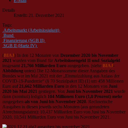
E-Mail
Details
Erstellt: 21. Dezember 2021
Tags:
Arbeitsmarkt (Arbeitslosigkeit)
Bund
Finanzierung (SGB II)
SGB II (Hartz IV)
(
BIAJ
) In den 12 Monaten von
Dezember 2020 bis November
2021
wurden vom Bund für
Arbeitslosengeld II und Sozialgeld
insgesamt
21,766 Milliarden Euro
ausgegeben. (siehe
BIAJ
-
Abbildung
unten) Die 12-Monatssumme dieser Ausgaben des
Bundes war im Mai 2021 mit der „Einmalzahlung aus Anlass der
COVID-19-Pandemie“ (§ 70 Sozialpaket III) (1) um 458 Millionen
Euro auf
21,662 Milliarden Euro
in den 12 Monaten von
Juni
2020 bis Mai 2021
gestiegen. Von
Juni bis November 2021
wurde
dann (nominal) lediglich
104 Millionen Euro (1,0 Prozent) mehr
ausgegeben
als von Juni bis November 2020
. Rechnerische
Ausgaben in diesen jeweils sechs Monaten (aus gerundeten
Abrechnungsdaten): 10,437 Milliarden Euro von Juni bis November
2020, 10,541 Milliarden Euro von Juni bis November 2021.