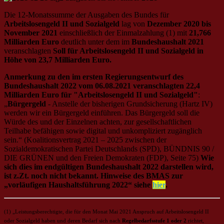
Die 12-Monatssumme der Ausgaben des Bundes für
Arbeitslosengeld II und Sozialgeld
lag von
Dezember 2020 bis
November 2021
einschließlich der Einmalzahlung (1) mit
21,766
Milliarden Euro
deutlich unter dem im
Bundeshaushalt 2021
veranschlagten
Soll
für Arbeitslosengeld II und Sozialgeld in
Höhe von 23,7 Milliarden Euro.
Anmerkung zu den im ersten Regierungsentwurf des
Bundeshaushalt 2022 vom 06.08.2021 veranschlagten 22,4
Milliarden Euro für "Arbeitslosengeld II und Sozialgeld"
:
„
Bürgergeld
- Anstelle der bisherigen Grundsicherung (Hartz IV)
werden wir ein Bürgergeld einführen. Das Bürgergeld soll die
Würde des und der Einzelnen achten, zur gesellschaftlichen
Teilhabe befähigen sowie digital und unkompliziert zugänglich
sein.“ (Koalitionsvertrag 2021 – 2025 zwischen der
Sozialdemokratischen Partei Deutschlands (SPD), BÜNDNIS 90 /
DIE GRÜNEN und den Freien Demokraten (FDP), Seite 75)
Wie
sich dies im endgültigen Bundeshaushalt 2022 darstellen wird,
ist z.Zt. noch nicht bekannt. Hinweise des BMAS zur
„vorläufigen Haushaltsführung 2022“ siehe
hier
.
(1) „Leistungsberechtigte, die für den Monat Mai 2021 Anspruch auf Arbeitslosengeld II
oder Sozialgeld haben und deren Bedarf sich nach
Regelbedarfsstufe 1 oder 2
richtet,