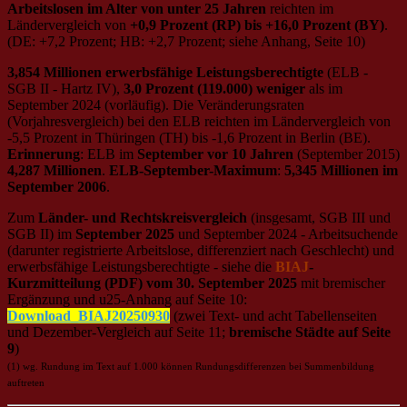
Arbeitslosen im Alter von unter 25 Jahren
reichten im
Ländervergleich von
+0,9 Prozent (RP) bis +16,0 Prozent (BY)
.
(DE: +7,2 Prozent; HB: +2,7 Prozent; siehe Anhang, Seite 10)
3,854 Millionen erwerbsfähige Leistungsberechtigte
(ELB -
SGB II - Hartz IV),
3,0 Prozent (119.000) weniger
als im
September 2024 (vorläufig). Die Veränderungsraten
(Vorjahresvergleich) bei den ELB reichten im Ländervergleich von
‑5,5 Prozent in Thüringen (TH) bis -1,6 Prozent in Berlin (BE).
Erinnerung
: ELB im
September vor 10 Jahren
(September 2015)
4,287 Millionen
.
ELB-September-Maximum
:
5,345 Millionen im
September 2006
.
Zum
Länder- und Rechtskreisvergleich
(insgesamt, SGB III und
SGB II) im
September 2025
und September 2024 - Arbeitsuchende
(darunter registrierte Arbeitslose, differenziert nach Geschlecht) und
erwerbsfähige Leistungsberechtigte - siehe die
BIAJ
-
Kurzmitteilung (PDF) vom 30. September 2025
mit bremischer
Ergänzung und u25-Anhang auf Seite 10:
Download_BIAJ20250930
(zwei Text- und acht Tabellenseiten
und Dezember-Vergleich auf Seite 11;
bremische Städte auf Seite
9
)
(1) wg. Rundung im Text auf 1.000 können Rundungsdifferenzen bei Summenbildung
auftreten