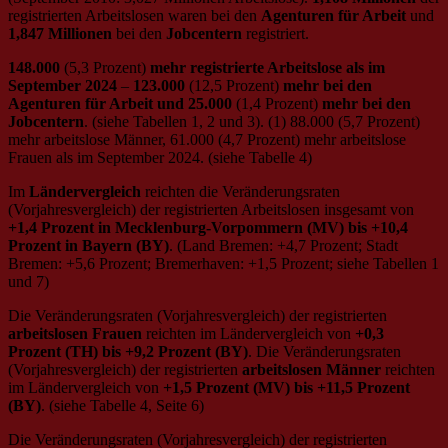
registrierten Arbeitslosen waren bei den
Agenturen für Arbeit
und
1,847 Millionen
bei den
Jobcentern
registriert.
148.000
(5,3 Prozent)
mehr registrierte Arbeitslose als im
September 2024
–
123.000
(12,5 Prozent)
mehr bei den
Agenturen für Arbeit und 25.000
(1,4 Prozent)
mehr bei den
Jobcentern
. (siehe Tabellen 1, 2 und 3). (1) 88.000 (5,7 Prozent)
mehr arbeitslose Männer, 61.000 (4,7 Prozent) mehr arbeitslose
Frauen als im September 2024. (siehe Tabelle 4)
Im
Ländervergleich
reichten die Veränderungsraten
(Vorjahresvergleich) der registrierten Arbeitslosen insgesamt von
+1,4 Prozent in Mecklenburg-Vorpommern (MV) bis +10,4
Prozent in Bayern (BY)
. (Land Bremen: +4,7 Prozent; Stadt
Bremen: +5,6 Prozent; Bremerhaven: +1,5 Prozent; siehe Tabellen 1
und 7)
Die Veränderungsraten (Vorjahresvergleich) der registrierten
arbeitslosen Frauen
reichten im Ländervergleich von
+0,3
Prozent (TH) bis +9,2 Prozent (BY)
. Die Veränderungsraten
(Vorjahresvergleich) der registrierten
arbeitslosen Männer
reichten
im Ländervergleich von
+1,5 Prozent (MV) bis +11,5 Prozent
(BY)
. (siehe Tabelle 4, Seite 6)
Die Veränderungsraten (Vorjahresvergleich) der registrierten