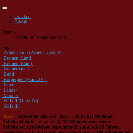
Drucken
E-Mail
Details
Erstellt: 30. September 2025
Tags:
Arbeitsmarkt (Arbeitslosigkeit)
Bremen (Land)
Bremen (Stadt)
Bremerhaven
Bund
Bürgergeld (Hartz IV)
Frauen
Länder
Männer
SGB II (Hartz IV)
SGB III
(
BIAJ
)
September 2025
(Stichtag 11.09.)
4,611 Millionen
Arbeitsuchende
– darunter:
2,955 Millionen registrierte
Arbeitslose, der höchste September-Bestand seit 15 Jahren
(September 2010: 3,027 Millionen Arbeitslose).
1,108 Millionen
der