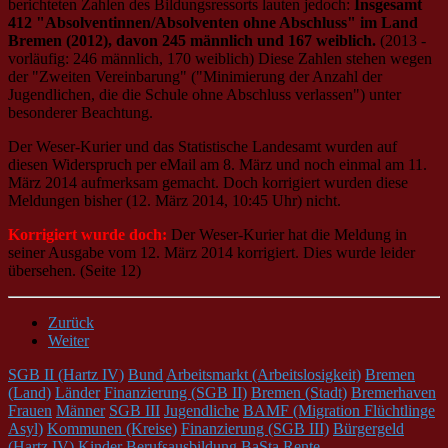
berichteten Zahlen des Bildungsressorts lauten jedoch:
Insgesamt
412 "Absolventinnen/Absolventen ohne Abschluss" im Land
Bremen (2012), davon 245 männlich und 167 weiblich.
(2013 -
vorläufig: 246 männlich, 170 weiblich) Diese Zahlen stehen wegen
der "Zweiten Vereinbarung" ("Minimierung der Anzahl der
Jugendlichen, die die Schule ohne Abschluss verlassen") unter
besonderer Beachtung.
Der Weser-Kurier und das Statistische Landesamt wurden auf
diesen Widerspruch per eMail am 8. März und noch einmal am 11.
März 2014 aufmerksam gemacht. Doch korrigiert wurden diese
Meldungen bisher (12. März 2014, 10:45 Uhr) nicht.
Korrigiert wurde doch:
Der Weser-Kurier hat die Meldung in
seiner Ausgabe vom 12. März 2014 korrigiert. Dies wurde leider
übersehen. (Seite 12)
Zurück
Weiter
SGB II (Hartz IV)
Bund
Arbeitsmarkt (Arbeitslosigkeit)
Bremen
(Land)
Länder
Finanzierung (SGB II)
Bremen (Stadt)
Bremerhaven
Frauen
Männer
SGB III
Jugendliche
BAMF (Migration Flüchtlinge
Asyl)
Kommunen (Kreise)
Finanzierung (SGB III)
Bürgergeld
(Hartz IV)
Kinder
Berufsausbildung
BaSta
Rente