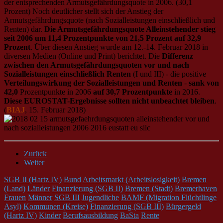
der entsprechenden Armutsgefährdungsquote in 2006. (30,1
Prozent) Noch deutlicher stellt sich der Anstieg der
Armutsgefährdungsquote (nach Sozialleistungen einschließlich und
Renten) dar.
Die Armutsgefährdungsquote Alleinstehender stieg
seit 2006 um 11,4 Prozentpunkte von 21,5 Prozent auf 32,9
Prozent
. Über diesen Anstieg wurde am 12.-14. Februar 2018 in
diversen Medien (Online und Print) berichtet. Die
Differenz
zwischen den Armutsgefährdungsquoten vor und nach
Sozialleistungen einschließlich Renten
(I und III) - die positive
Verteilungswirkung der Sozialleistungen und Renten
-
sank von
42,0
Prozentpunkte in 2006
auf 30,7 Prozentpunkte
in 2016.
Diese EUROSTAT-Ergebnisse sollten nicht unbeachtet bleiben
.
(
BIAJ
, 15. Februar 2018)
Zurück
Weiter
SGB II (Hartz IV)
Bund
Arbeitsmarkt (Arbeitslosigkeit)
Bremen
(Land)
Länder
Finanzierung (SGB II)
Bremen (Stadt)
Bremerhaven
Frauen
Männer
SGB III
Jugendliche
BAMF (Migration Flüchtlinge
Asyl)
Kommunen (Kreise)
Finanzierung (SGB III)
Bürgergeld
(Hartz IV)
Kinder
Berufsausbildung
BaSta
Rente