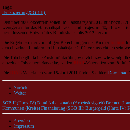
Tags:
Finanzierung (SGB II)
Den über 400 Jobcentern sollen im Haushaltsjahr 2012 nur noch 3,78
weniger als für das Haushaltsjahr 2011 und insgesamt 40,5 Prozent (
beschlossenen Entwurf des Bundeshaushalts 2012 hervor.
Die Ergebnisse der vorläufigen Berechnungen des Bremer
Institut
fü
den einzelnen Ländern im Haushaltsjahr 2012 voraussichtlich sein w
Die Tabelle gibt keine Auskunft darüber, wie viel bzw. wie wenig di
einzelnen Jobcentern darstellte, ist den
BIAJ
-Materialien vom 8. Juli 
Die
BIAJ
-Materialien vom
15. Juli 2011
finden Sie hier:
Download
(
Zurück
Weiter
SGB II (Hartz IV)
Bund
Arbeitsmarkt (Arbeitslosigkeit)
Bremen (Lan
Kommunen (Kreise)
Finanzierung (SGB III)
Bürgergeld (Hartz IV)
K
Spenden
Impressum