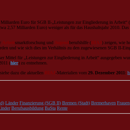
 Milliarden Euro für SGB II-„Leistungen zur Eingliederung in Arbeit“
etwa 2,57 Milliarden Euro) weniger als für das Haushaltsjahr 2010. Da
r
Arbeit
smarktforschung und
Jugend
berufshilfe (
BIAJ
) zeigen, wie 
erden und wie sich dies im Verhältnis zu den zugewiesenen SGB II-Eing
eser Mittel für „Leistungen zur Eingliederung in Arbeit“ ausgegeben w
2011 (
hier
) zu entnehmen.
siehe dazu die aktuellen
BIAJ
-Materialien vom
29. Dezember 2011
:
h
d)
Länder
Finanzierung (SGB II)
Bremen (Stadt)
Bremerhaven
Frauen
inder
Berufsausbildung
BaSta
Rente