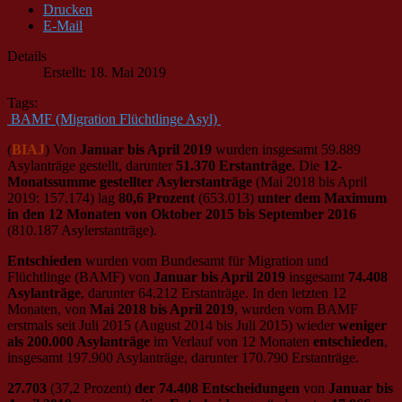
Drucken
E-Mail
Details
Erstellt: 18. Mai 2019
Tags:
BAMF (Migration Flüchtlinge Asyl)
(
BIAJ
) Von
Januar bis April 2019
wurden insgesamt 59.889
Asylanträge gestellt, darunter
51.370 Erstanträge
. Die
12-
Monatssumme gestellter Asylerstanträge
(Mai 2018 bis April
2019: 157.174) lag
80,6 Prozent
(653.013)
unter dem Maximum
in den 12 Monaten von Oktober 2015 bis September 2016
(810.187 Asylerstanträge).
Entschieden
wurden vom Bundesamt für Migration und
Flüchtlinge (BAMF) von
Januar bis April 2019
insgesamt
74.408
Asylanträge
, darunter 64.212 Erstanträge. In den letzten 12
Monaten, von
Mai 2018 bis April 2019
, wurden vom BAMF
erstmals seit Juli 2015 (August 2014 bis Juli 2015) wieder
weniger
als 200.000 Asylanträge
im Verlauf von 12 Monaten
entschieden
,
insgesamt 197.900 Asylanträge, darunter 170.790 Erstanträge.
27.703
(37,2 Prozent)
der 74.408 Entscheidungen
von
Januar bis