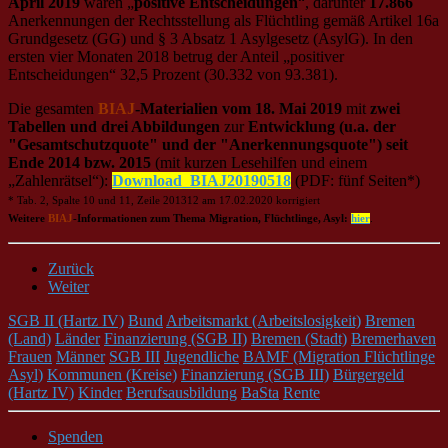
April 2019
waren „
positive Entscheidungen
“, darunter
17.866
Anerkennungen der Rechtsstellung als Flüchtling gemäß Artikel 16a
Grundgesetz (GG) und § 3 Absatz 1 Asylgesetz (AsylG). In den
ersten vier Monaten 2018 betrug der Anteil „positiver
Entscheidungen“ 32,5 Prozent (30.332 von 93.381).
Die gesamten
BIAJ
-Materialien vom 18. Mai 2019
mit
zwei
Tabellen und drei Abbildungen
zur
Entwicklung (u.a. der
"Gesamtschutzquote" und der "Anerkennungsquote") seit
Ende 2014 bzw. 2015
(mit kurzen Lesehilfen und einem
„Zahlenrätsel“):
Download_BIAJ20190518
(PDF: fünf Seiten*)
* Tab. 2, Spalte 10 und 11, Zeile 201312 am 17.02.2020 korrigiert
Weitere
BIAJ
-Informationen zum Thema Migration, Flüchtlinge, Asyl:
hier
.
Zurück
Weiter
SGB II (Hartz IV)
Bund
Arbeitsmarkt (Arbeitslosigkeit)
Bremen
(Land)
Länder
Finanzierung (SGB II)
Bremen (Stadt)
Bremerhaven
Frauen
Männer
SGB III
Jugendliche
BAMF (Migration Flüchtlinge
Asyl)
Kommunen (Kreise)
Finanzierung (SGB III)
Bürgergeld
(Hartz IV)
Kinder
Berufsausbildung
BaSta
Rente
Spenden