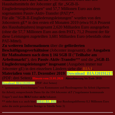
Haushaltsmitteln der Jobcenter gE für „SGB-II-
Eingliederungsleistungen“ und 57,7 Millionen Euro aus dem
sogenannten Passiv-Aktiv-Transfer (PAT)**.
Für alle "SGB-II-Eingliederungsleistungen" wurden von den
Jobcentern gE* in den ersten elf Monaten 2019 (etwa 91,6 Prozent
des Haushaltsjahres) insgesamt 2,620 Milliarden Euro ausgegeben
(ohne die 57,7 Millionen Euro aus dem PAT), 71,2 Prozent der für
diese Leistungen zugeteilten 3,681 Milliarden Euro (ebenfalls ohne
PAT-Mittel).
Zu weiteren Informationen
über die
geförderten
Beschäftigungsverhältnisse
(Jobcenter insgesamt), die
Ausgaben
für Maßnahmen nach dem § 16i SGB II
("
Teilhabe am
Arbeitsmarkt
"), den
Passiv-Aktiv-Transfer
** und die
„SGB-II-
Eingliederungsleistungen“ insgesamt
(Ausgaben immer nur
Jobcenter gE) in den einzelnen Ländern siehe die
BIAJ
-
Materialien vom 17. Dezember 2019
:
Download_BIAJ20191217
(PDF: drei Seiten)
Hinweis vom 21.01.2020
.
Aktualisierung bis Ende 2019
:
Download_BIAJ20200121
(PDF: drei Seiten)
* "gemeinsame Einrichtungen" von Kommunen und Bundesagentur für Arbeit (Agenturen
für Arbeit); entsprechende Daten für die 104 Jobcenter zkT ("zugelassene kommunale
Träger") sind dem
BIAJ
bisher
nicht
bekannt.
** siehe dazu u.a. auch hier:
BMAS-BA_PAT
(zur Rundungsdifferenz 0,1 Millionen Euro
siehe die nicht gerundeten Beträge in Tabelle Seite 3)