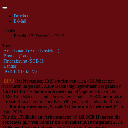
Drucken
E-Mail
Details
Erstellt: 17. Dezember 2019
Tags:
Arbeitsmarkt (Arbeitslosigkeit)
Bremen (Land)
Finanzierung (SGB II)
Länder
SGB II (Hartz IV)
(
BIAJ
) Im
November 2019
wurden von allen 406 Jobcentern
zusammen insgesamt
33.109
Beschäftigungsverhältnisse
gemäß §
16i SGB II
(„
Teilhabe am Arbeitsmarkt
“) gefördert, darunter
10.830 in Ostdeutschland. Dies waren lediglich
17.315
mehr
als der
höchste Bestand geförderter Beschäftigungsverhältnisse im Rahmen
des
Bundesprogramms
„
Soziale Teilhabe am Arbeitsmarkt
“ im
April 2018.
Für die
„
Teilhabe am Arbeitsmarkt
“ (
§ 16i SGB II
)
gaben die
Jobcenter gE
*
von Januar bis November 2019 insgesamt 237,6
Millionen Euro aus
,
davon
179,8 Millionen Euro aus den