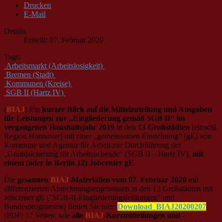
Drucken
E-Mail
Details
Erstellt: 07. Februar 2020
Tags:
Arbeitsmarkt (Arbeitslosigkeit)
Bremen (Stadt)
Kommunen (Kreise)
SGB II (Hartz IV)
(
BIAJ
) Ein
kurzer Blick auf die Mittelzuteilung und Ausgaben
für Leistungen zur „Eingliederung gemäß SGB II“ im
vergangenen Haushaltsjahr 2019
in den
13 Großstädten
(einschl.
Region Hannover) mit einer „gemeinsamen Einrichtung“ (gE) von
Kommune und Agentur für Arbeit zur Durchführung der
„Grundsicherung für Arbeitsuchende“ (SGB II – Hartz IV),
mit
einem (oder in Berlin 12) Jobcenter gE
.
Die
gesamten
BIAJ
-Materialien vom 07. Februar 2020
mit
differenzierten Abrechnungsergebnissen in den 13 Großstädten mit
Jobcenter gE ("SGB-II-Eingliederungsleistungen" und
Bundesprogramme) finden Sie hier:
Download_BIAJ20200207
(PDF: 17 Seiten: wie
alle
BIAJ
-Kurzmitteilungen und -