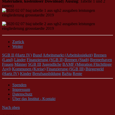
Materialien
,
kostenloser Download
)
Auszug
: Tabelle 1 und 2
(unten)
Zurück
Weiter
SGB II (Hartz IV)
Bund
Arbeitsmarkt (Arbeitslosigkeit)
Bremen
(Land)
Länder
Finanzierung (SGB II)
Bremen (Stadt)
Bremerhaven
Frauen
Männer
SGB III
Jugendliche
BAMF (Migration Flüchtlinge
Asyl)
Kommunen (Kreise)
Finanzierung (SGB III)
Bürgergeld
(Hartz IV)
Kinder
Berufsausbildung
BaSta
Rente
Spenden
Impressum
Datenschutz
Über das Institut - Kontakt
Nach oben