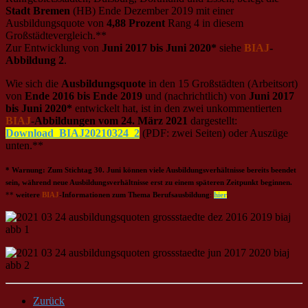
Stadt Bremen
(HB) Ende Dezember 2019 mit einer
Ausbildungsquote von
4,88 Prozent
Rang 4 in diesem
Großstädtevergleich.**
Zur Entwicklung von
Juni 2017 bis Juni 2020*
siehe
BIAJ
-
Abbildung 2
.
Wie sich die
Ausbildungsquote
in den 15 Großstädten (Arbeitsort)
von
Ende 2016 bis Ende 2019
und (nachrichtlich) von
Juni 2017
bis Juni 2020*
entwickelt hat, ist in den zwei unkommentierten
BIAJ
-Abbildungen vom 24. März 2021
dargestellt:
Download_BIAJ20210324_2
(PDF: zwei Seiten) oder Auszüge
unten.**
*
Warnung
: Zum Stichtag 30. Juni können viele Ausbildungsverhältnisse bereits beendet
sein, während neue Ausbildungsverhältnisse erst zu einem späteren Zeitpunkt beginnen.
**
weitere
BIAJ
-Informationen zum Thema Berufsausbildung
:
hier
.
Zurück