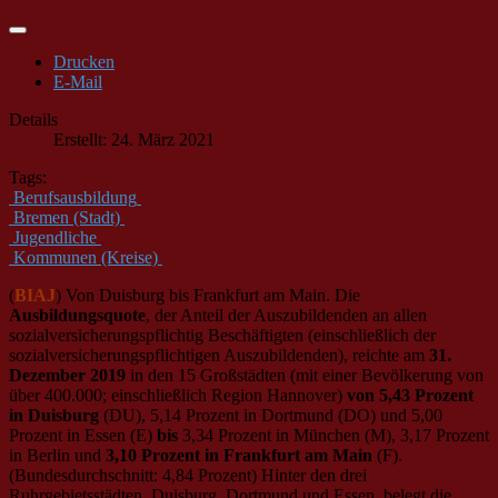
Drucken
E-Mail
Details
Erstellt: 24. März 2021
Tags:
Berufsausbildung
Bremen (Stadt)
Jugendliche
Kommunen (Kreise)
(
BIAJ
) Von Duisburg bis Frankfurt am Main. Die
Ausbildungsquote
, der Anteil der Auszubildenden an allen
sozialversicherungspflichtig Beschäftigten (einschließlich der
sozialversicherungspflichtigen Auszubildenden), reichte am
31.
Dezember 2019
in den 15 Großstädten (mit einer Bevölkerung von
über 400.000; einschließlich Region Hannover)
von 5,43 Prozent
in Duisburg
(DU), 5,14 Prozent in Dortmund (DO) und 5,00
Prozent in Essen (E)
bis
3,34 Prozent in München (M), 3,17 Prozent
in Berlin und
3,10 Prozent in Frankfurt am Main
(F).
(Bundesdurchschnitt: 4,84 Prozent) Hinter den drei
Ruhrgebietsstädten, Duisburg, Dortmund und Essen, belegt die