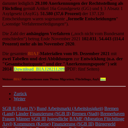
darunter lediglich
29.100 Anerkennungen der Rechtsstellung als
Flüchtling
gemäß Artikel 16a Grundgesetz (GG) und § 3 Absatz 1
Asylgesetz (AsylG).
51.580 (37,6 Prozent)
der 137.120
Entscheidungen waren sogenannte „
formelle Entscheidungen
“
(„sonstige Verfahrenserledigungen“).
Die Zahl der
anhängigen Verfahren
(„noch nicht vom Bundesamt
entschieden“) betrug Ende November 2021
102.031
,
54.443 (114,4
Prozent) mehr als im November 2020
.
Die gesamten
BIAJ
-Materialien vom 09. Dezember 2021
mit
zwei Tabellen und drei Abbildungen
zur
Entwicklung (u.a. der
"Gesamtschutzquote" und der "Anerkennungsquote") seit
2014
:
Download_BIAJ20211209
(PDF: fünf Seiten)
Weitere
BIAJ
-Informationen zum Thema Migration, Flüchtlinge, Asyl:
hier
Zurück
Weiter
SGB II (Hartz IV)
Bund
Arbeitsmarkt (Arbeitslosigkeit)
Bremen
(Land)
Länder
Finanzierung (SGB II)
Bremen (Stadt)
Bremerhaven
Frauen
Männer
SGB III
Jugendliche
BAMF (Migration Flüchtlinge
Asyl)
Kommunen (Kreise)
Finanzierung (SGB III)
Bürgergeld