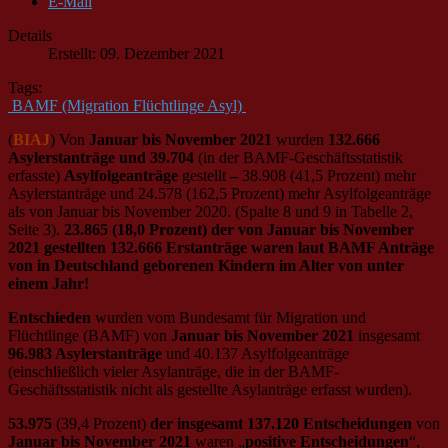
E-Mail
Details
Erstellt: 09. Dezember 2021
Tags:
BAMF (Migration Flüchtlinge Asyl)
(
BIAJ
) Von
Januar bis November 2021
wurden
132.666
Asylerstanträge und 39.704
(in der BAMF-Geschäftsstatistik
erfasste)
Asylfolgeanträge
gestellt
–
38.908 (41,5 Prozent) mehr
Asylerstanträge und 24.578 (162,5 Prozent) mehr Asylfolgeanträge
als von Januar bis November 2020. (Spalte 8 und 9 in Tabelle 2,
Seite 3).
23.865 (18,0 Prozent) der von Januar bis November
2021 gestellten 132.666 Erstanträge waren laut BAMF Anträge
von in Deutschland geborenen Kindern im Alter von unter
einem Jahr!
Entschieden
wurden vom Bundesamt für Migration und
Flüchtlinge (BAMF) von
Januar bis November 2021
insgesamt
96.983 Asylerstanträge
und 40.137 Asylfolgeanträge
(einschließlich vieler Asylanträge, die in der BAMF-
Geschäftsstatistik nicht als gestellte Asylanträge erfasst wurden).
53.975
(39,4 Prozent)
der insgesamt 137.120 Entscheidungen
von
Januar bis November 2021
waren „
positive Entscheidungen
“,