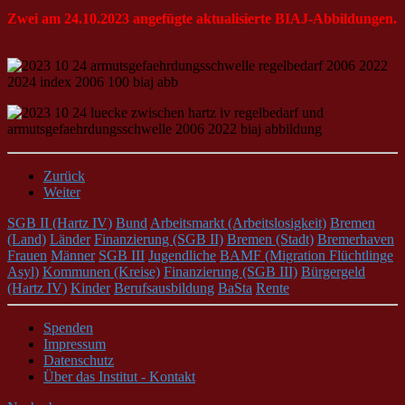
Zwei am 24.10.2023 angefügte aktualisierte BIAJ-Abbildungen.
Zurück
Weiter
SGB II (Hartz IV)
Bund
Arbeitsmarkt (Arbeitslosigkeit)
Bremen
(Land)
Länder
Finanzierung (SGB II)
Bremen (Stadt)
Bremerhaven
Frauen
Männer
SGB III
Jugendliche
BAMF (Migration Flüchtlinge
Asyl)
Kommunen (Kreise)
Finanzierung (SGB III)
Bürgergeld
(Hartz IV)
Kinder
Berufsausbildung
BaSta
Rente
Spenden
Impressum
Datenschutz
Über das Institut - Kontakt