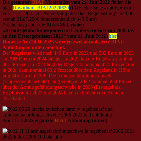
Die
gesamten
BIAJ
-Materialien vom 29. Juni 2022
finden Sie
hier:
Download_BIAJ20220629
(PDF: eine Seite - mit Korrektur
vom 11.11.2022 zur Anmerkung über die "Regelleistung" in 2006:
erst ab 01.07.2006 bundeseinheitlich 345 Euro)
* siehe dazu auch die
BIAJ-Materialien
„Armutsgefährdungsquoten im Ländervergleich von 2005 bis
zu den Erstergebnissen 2021“ vom 21. Juni 2022
(
hier
)
Hinweis: Am 24.10.2023 wurden zwei aktualisierte
BIAJ
-
Abbildungen unten angefügt.
Der
Regelsatz
wird nach 449 Euro in 2022 und 502 Euro in 2023
auf
563 Euro in 2024
steigen. In 2022 lag der Regelsatz nominal
30,1 Prozent, in 2023 liegt der Regelsatz nominal 45,5 Prozent und
in 2024 dann nominal 63,2 Prozent über dem Regelsatz in Höhe
von 345 Euro in 2006. Die Armutsgefährdungsschwelle
(Einpersonenhaushalte) lag (bereits) in 2022 nominal 59,4 Prozent
über der Armutsgefährdungsschwelle in 2006 (Erstergebnis;
Ergebnisse für 2023 und 2024 liegen nch nicht vor). Bremen,
24.10.2023
Am 11.11.2022 ergänzte
BIAJ
-Abbildung (unten)