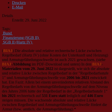
Drucken
E-Mail
Details
Erstellt: 29. Juni 2022
Tags:
Bund
Finanzierung (SGB II)
SGB II (Hartz IV)
(
BIAJ
) Die absolute und relative rechnerische Lücke zwischen
Regelbedarf (Hartz IV) (ohne Kosten der Unterkunft und Heizung)
und Armutsgefährdungsschwelle ist auch 2021 gewachsen. (siehe
BIAJ
-Abbildung
im PDF-Download und unten) In den
BIAJ
-
Materialien
vom 29. Juni 2022
ist dargestellt, wie sich die absolute
und relative Lücke zwischen Regelbedarf in der "Regelbedarfsstufe
1" und Armutsgefährdungsschwelle von
2006 bis 2021
entwickelt
hat. Ein Fazit: Allein bei einem unveränderten relativen Abstand des
Regelbedarfs von der Armutsgefährdungsschwelle auf dem Niveau
des Jahres 2006 hätte der Regelbedarf in der „Regelbedarfsstufe 1“
bis 2021
rechnerisch auf
531 Euro statt
lediglich auf
446 Euro
steigen müssen. Die wachsende absolute und relative Lücke
zwischen Regelbedarf und Armutsgefährdungsschwelle fördert die
Armut (bzw. amtlich, die Armutsgefährdung).*