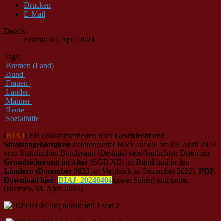
Drucken
E-Mail
Details
Erstellt: 04. April 2024
Tags:
Bremen (Land)
Bund
Frauen
Länder
Männer
Rente
Sozialhilfe
(
BIAJ
) Ein unkommentierter, nach
Geschlecht
und
Staatsangehörigkeit
differenzierter Blick auf die am 03. April 2024
vom Statistischen Bundesamt (Destatis) veröffentlichten Daten zur
Grundsicherung im Alter
(SGB XII) im
Bund
und in den
Ländern
(
Dezember 2023
im Vergleich zu Dezember 2022).
PDF-
Download hier:
BIAJ_20240404
(zwei Seiten) und unten.
(Bremen, 04. April 2024)