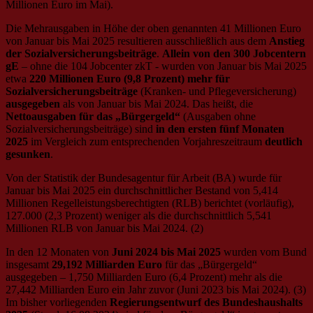
Millionen Euro im Mai).
Die Mehrausgaben in Höhe der oben genannten 41 Millionen Euro
von Januar bis Mai 2025 resultieren ausschließlich aus dem
Anstieg
der Sozialversicherungsbeiträge
.
Allein von den 300 Jobcentern
gE
– ohne die 104 Jobcenter zkT - wurden von Januar bis Mai 2025
etwa
220 Millionen Euro (9,8 Prozent) mehr für
Sozialversicherungsbeiträge
(Kranken- und Pflegeversicherung)
ausgegeben
als von Januar bis Mai 2024. Das heißt, die
Nettoausgaben für das „Bürgergeld“
(Ausgaben ohne
Sozialversicherungsbeiträge) sind
in den ersten fünf Monaten
2025
im Vergleich zum entsprechenden Vorjahreszeitraum
deutlich
gesunken
.
Von der Statistik der Bundesagentur für Arbeit (BA) wurde für
Januar bis Mai 2025 ein durchschnittlicher Bestand von 5,414
Millionen Regelleistungsberechtigten (RLB) berichtet (vorläufig),
127.000 (2,3 Prozent) weniger als die durchschnittlich 5,541
Millionen RLB von Januar bis Mai 2024. (2)
In den 12 Monaten von
Juni 2024 bis Mai 2025
wurden vom Bund
insgesamt
29,192 Milliarden Euro
für das „Bürgergeld“
ausgegeben – 1,750 Milliarden Euro (6,4 Prozent) mehr als die
27,442 Milliarden Euro ein Jahr zuvor (Juni 2023 bis Mai 2024). (3)
Im bisher vorliegenden
Regierungsentwurf des Bundeshaushalts