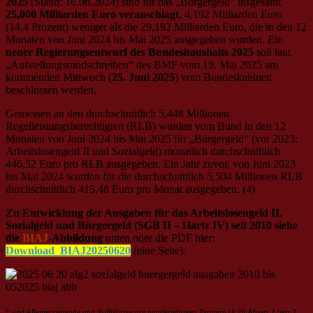
2025
(Stand: 16.08.2024) sind für das „Bürgergeld“ insgesamt
25,000 Milliarden Euro veranschlagt
, 4,192 Milliarden Euro
(14,4 Prozent) weniger als die 29,192 Milliarden Euro, die in den 12
Monaten von Juni 2024 bis Mai 2025 ausgegeben wurden. Ein
neuer Regierungsentwurf des Bundeshaushalts 2025
soll laut
„Aufstellungsrundschreiben“ des BMF vom 19. Mai 2025 am
kommenden Mittwoch (
25. Juni 2025
) vom Bundeskabinett
beschlossen werden.
Gemessen an den durchschnittlich 5,448 Millionen
Regelleistungsberechtigten (RLB) wurden vom Bund in den 12
Monaten von Juni 2024 bis Mai 2025 für „Bürgergeld“ (vor 2023:
Arbeitslosengeld II und Sozialgeld) monatlich durchschnittlich
446,52 Euro pro RLB ausgegeben. Ein Jahr zuvor, von Juni 2023
bis Mai 2024 wurden für die durchschnittlich 5,504 Millionen RLB
durchschnittlich 415,48 Euro pro Monat ausgegeben. (4)
Zu
Entwicklung der Ausgaben für das Arbeitslosengeld II,
Sozialgeld und Bürgergeld (SGB II – Hartz IV) seit 2010
siehe
die
BIAJ
-Abbildung
unten oder die PDF
hier:
Download_BIAJ20250620
(eine Seite).
* und Alleinerziehende und Volljährige mit minderjährigen Partnern (§ 20 Absatz 2 Satz 1