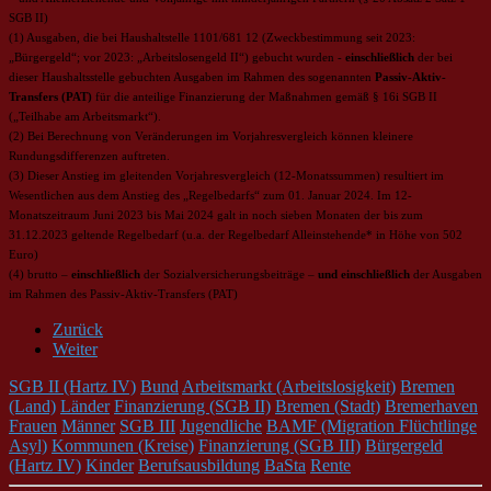
SGB II)
(1) Ausgaben, die bei Haushaltstelle 1101/681 12 (Zweckbestimmung seit 2023:
„Bürgergeld“; vor 2023: „Arbeitslosengeld II“) gebucht wurden -
einschließlich
der bei
dieser Haushaltsstelle gebuchten Ausgaben im Rahmen des sogenannten
Passiv-Aktiv-
Transfers (PAT)
für die anteilige Finanzierung der Maßnahmen gemäß § 16i SGB II
(„Teilhabe am Arbeitsmarkt“).
(2) Bei Berechnung von Veränderungen im Vorjahresvergleich können kleinere
Rundungsdifferenzen auftreten.
(3) Dieser Anstieg im gleitenden Vorjahresvergleich (12-Monatssummen) resultiert im
Wesentlichen aus dem Anstieg des „Regelbedarfs“ zum 01. Januar 2024. Im 12-
Monatszeitraum Juni 2023 bis Mai 2024 galt in noch sieben Monaten der bis zum
31.12.2023 geltende Regelbedarf (u.a. der Regelbedarf Alleinstehende* in Höhe von 502
Euro)
(4) brutto –
einschließlich
der Sozialversicherungsbeiträge –
und einschließlich
der Ausgaben
im Rahmen des Passiv-Aktiv-Transfers (PAT)
Zurück
Weiter
SGB II (Hartz IV)
Bund
Arbeitsmarkt (Arbeitslosigkeit)
Bremen
(Land)
Länder
Finanzierung (SGB II)
Bremen (Stadt)
Bremerhaven
Frauen
Männer
SGB III
Jugendliche
BAMF (Migration Flüchtlinge
Asyl)
Kommunen (Kreise)
Finanzierung (SGB III)
Bürgergeld
(Hartz IV)
Kinder
Berufsausbildung
BaSta
Rente