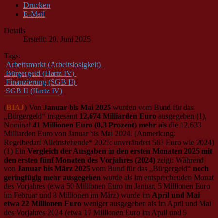
Drucken
E-Mail
Details
Erstellt: 20. Juni 2025
Tags:
Arbeitsmarkt (Arbeitslosigkeit)
Bürgergeld (Hartz IV)
Finanzierung (SGB II)
SGB II (Hartz IV)
(
BIAJ
) Von
Januar bis Mai 2025
wurden vom Bund für das
„Bürgergeld“ insgesamt
12,674 Milliarden Euro
ausgegeben (1),
Nominal
41 Millionen Euro (0,3 Prozent) mehr als
die 12,633
Milliarden Euro von Januar bis Mai 2024. (Anmerkung:
Regelbedarf Alleinstehende* 2025: unverändert 563 Euro wie 2024)
(1) Ein
Vergleich der Ausgaben in den ersten Monaten 2025 mit
den ersten fünf Monaten des Vorjahres (2024)
zeigt: Während
von
Januar bis März 2025
vom Bund für das „Bürgergeld“
noch
geringfügig mehr ausgegeben
wurde als im entsprechenden Monat
des Vorjahres (etwa 50 Millionen Euro im Januar, 5 Millionen Euro
im Februar und 8 Millionen im März) wurde im
April und Mai
etwa 22 Millionen Euro
weniger ausgegeben als im April und Mai
des Vorjahres 2024 (etwa 17 Millionen Euro im April und 5