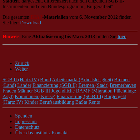
Städten
) dargestellt, differenziert nach den einzelnen SGB II-
Instrumenten und dem Bundesprogramm „Bürgerarbeit“.
Die gesamten
BIAJ
-Materialien
vom
6. November 2012
finden
Sie hier:
Download
Hinweis
: Eine
Aktualisierung bis März 2013
finden Sie
hier
.
Zurück
Weiter
SGB II (Hartz IV)
Bund
Arbeitsmarkt (Arbeitslosigkeit)
Bremen
(Land)
Länder
Finanzierung (SGB II)
Bremen (Stadt)
Bremerhaven
Frauen
Männer
SGB III
Jugendliche
BAMF (Migration Flüchtlinge
Asyl)
Kommunen (Kreise)
Finanzierung (SGB III)
Bürgergeld
(Hartz IV)
Kinder
Berufsausbildung
BaSta
Rente
Spenden
Impressum
Datenschutz
Über das Institut - Kontakt