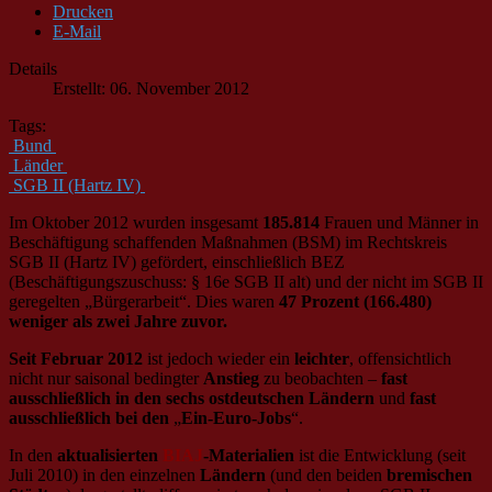
Drucken
E-Mail
Details
Erstellt: 06. November 2012
Tags:
Bund
Länder
SGB II (Hartz IV)
Im Oktober 2012 wurden insgesamt
185.814
Frauen und Männer in
Beschäftigung schaffenden Maßnahmen (BSM) im Rechtskreis
SGB II (Hartz IV) gefördert, einschließlich BEZ
(Beschäftigungszuschuss: § 16e SGB II alt) und der nicht im SGB II
geregelten „Bürgerarbeit“. Dies waren
47 Prozent (166.480)
weniger als zwei Jahre zuvor.
Seit Februar 2012
ist jedoch wieder ein
leichter
, offensichtlich
nicht nur saisonal bedingter
Anstieg
zu beobachten –
fast
ausschließlich in den sechs ostdeutschen Ländern
und
fast
ausschließlich bei den
„
Ein-Euro-Jobs
“.
In den
aktualisierten
BIAJ
-Materialien
ist die Entwicklung (seit
Juli 2010) in den einzelnen
Ländern
(und den beiden
bremischen