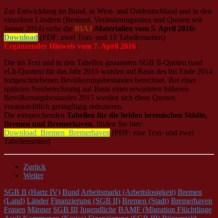
Zur Entwicklung im Bund, in West- und Ostdeutschland und in den
einzelnen Ländern (Bestand, Veränderungsraten und Quoten seit
Januar 2014) siehe die
BIAJ
-Materialien vom 5. April 2016:
Download
(PDF: zwei Text- und 19 Tabellenseiten)
Ergänzender Hinweis vom 7. April 2016
:
Die im Text und in den Tabellen genannten SGB II-Quoten (und
eLb-Quoten) für das Jahr 2015 wurden auf Basis des bis Ende 2014
fortgeschriebenen Bevölkerungsbestandes berechnet. Bei einer
späteren Neuberechnung auf Basis eines erwarteten höheren
Bevölkerungsbestandes 2015 werden sich diese Quoten
voraussichtlich geringfügig reduzieren.
Die entsprechenden
Tabellen für die beiden bremischen Städte,
Bremen und Bremerhaven
, finden Sie hier:
Download_Bremen_Bremerhaven
(PDF: eine Text- und zwei
Tabellenseiten)
Zurück
Weiter
SGB II (Hartz IV)
Bund
Arbeitsmarkt (Arbeitslosigkeit)
Bremen
(Land)
Länder
Finanzierung (SGB II)
Bremen (Stadt)
Bremerhaven
Frauen
Männer
SGB III
Jugendliche
BAMF (Migration Flüchtlinge