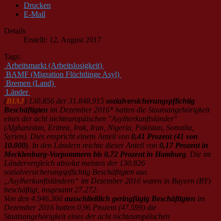
Drucken
E-Mail
Details
Erstellt: 12. August 2017
Tags:
Arbeitsmarkt (Arbeitslosigkeit)
BAMF (Migration Flüchtlinge Asyl)
Bremen (Land)
Länder
(
BIAJ
) 130.856 der 31.848.915
sozialversicherungspflichtig
Beschäftigten
im Dezember 2016* hatten die Staatsangehörigkeit
eines der acht nichteuropäischen "Asylherkunftsländer"
(Afghanistan, Eritrea, Irak, Iran, Nigeria, Pakistan, Somalia,
Syrien). Dies enspricht einem Anteil von
0,41 Prozent (41 von
10.000)
. In den Ländern reichte dieser Anteil von
0,17 Prozent in
Mecklenburg-Vorpommern bis 0,72 Prozent in Hamburg
. Die im
Ländervergleich absolut meisten der 130.826
sozialversicherungspflichtig Beschäftigten aus
„Asylherkunftsländern“ im Dezember 2016 waren in Bayern (BY)
beschäftigt, insgesamt 27.272.
Von den 4.946.366
ausschließlich geringfügig Beschäftigten
im
Dezember 2016 hatten 0,96 Prozent (47.599) die
Staatsangehörigkeit eines der acht nichteuropäischen