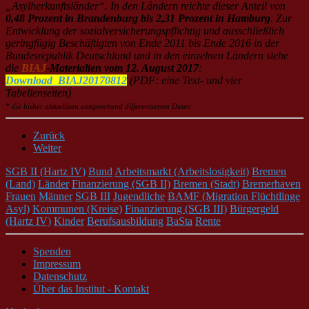
„Asylherkunftsländer“. In den Ländern reichte dieser Anteil von
0,48 Prozent in Brandenburg bis 2,31 Prozent in Hamburg
. Zur
Entwicklung der sozialversicherungspflichtig und ausschließlich
geringfügig Beschäftigten von Ende 2011 bis Ende 2016 in der
Bundesrepublik Deutschland und in den einzelnen Ländern siehe
die
BIAJ
-Materialien vom 12. August 2017
:
Download_BIAJ20170812
(PDF: eine Text- und vier
Tabellenseiten)
* die bisher aktuellsten entsprechend differenzierten Daten
Zurück
Weiter
SGB II (Hartz IV)
Bund
Arbeitsmarkt (Arbeitslosigkeit)
Bremen
(Land)
Länder
Finanzierung (SGB II)
Bremen (Stadt)
Bremerhaven
Frauen
Männer
SGB III
Jugendliche
BAMF (Migration Flüchtlinge
Asyl)
Kommunen (Kreise)
Finanzierung (SGB III)
Bürgergeld
(Hartz IV)
Kinder
Berufsausbildung
BaSta
Rente
Spenden
Impressum
Datenschutz
Über das Institut - Kontakt