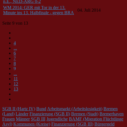
n.E., NED-ARG 0-2
WM 2014: GER mit Tor in der 13.
04. Juli 2014
Minute ins 13. Halbfinale - gegen BRA
Seite 9 von 13
4
...
6
7
8
9
...
11
12
13
SGB II (Hartz IV)
Bund
Arbeitsmarkt (Arbeitslosigkeit)
Bremen
(Land)
Länder
Finanzierung (SGB II)
Bremen (Stadt)
Bremerhaven
Frauen
Männer
SGB III
Jugendliche
BAMF (Migration Flüchtlinge
Asyl)
Kommunen (Kreise)
Finanzierung (SGB III)
Bürgergeld