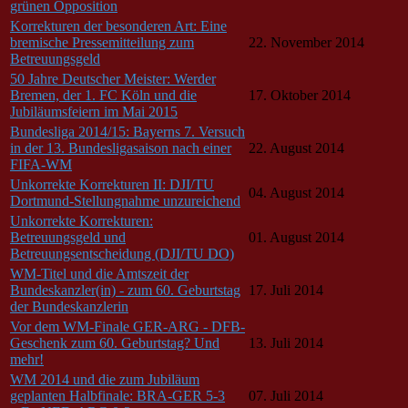
grünen Opposition
Korrekturen der besonderen Art: Eine
bremische Pressemitteilung zum
22. November 2014
Betreuungsgeld
50 Jahre Deutscher Meister: Werder
Bremen, der 1. FC Köln und die
17. Oktober 2014
Jubiläumsfeiern im Mai 2015
Bundesliga 2014/15: Bayerns 7. Versuch
in der 13. Bundesligasaison nach einer
22. August 2014
FIFA-WM
Unkorrekte Korrekturen II: DJI/TU
04. August 2014
Dortmund-Stellungnahme unzureichend
Unkorrekte Korrekturen:
Betreuungsgeld und
01. August 2014
Betreuungsentscheidung (DJI/TU DO)
WM-Titel und die Amtszeit der
Bundeskanzler(in) - zum 60. Geburtstag
17. Juli 2014
der Bundeskanzlerin
Vor dem WM-Finale GER-ARG - DFB-
Geschenk zum 60. Geburtstag? Und
13. Juli 2014
mehr!
WM 2014 und die zum Jubiläum
geplanten Halbfinale: BRA-GER 5-3
07. Juli 2014