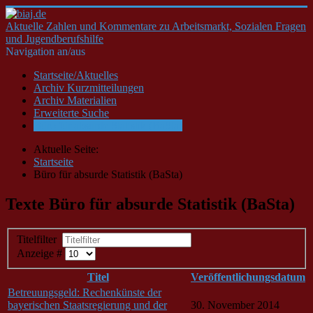
Aktuelle Zahlen und Kommentare zu Arbeitsmarkt, Sozialen Fragen
und Jugendberufshilfe
Navigation an/aus
Startseite/Aktuelles
Archiv Kurzmitteilungen
Archiv Materialien
Erweiterte Suche
Büro für absurde Statistik (BaSta)
Aktuelle Seite:
Startseite
Büro für absurde Statistik (BaSta)
Texte Büro für absurde Statistik (BaSta)
Titelfilter
Anzeige #
Titel
Veröffentlichungsdatum
Betreuungsgeld: Rechenkünste der
bayerischen Staatsregierung und der
30. November 2014