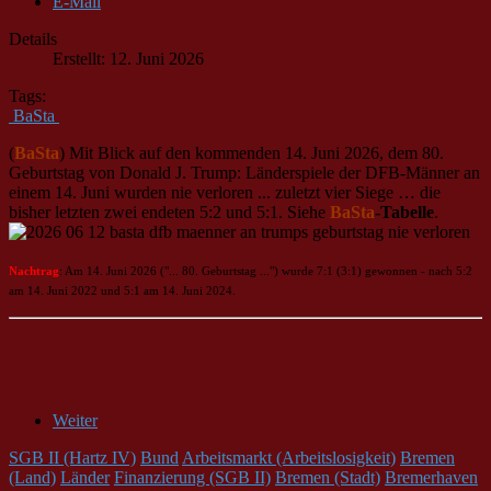
E-Mail
Details
Erstellt: 12. Juni 2026
Tags:
BaSta
(
BaSta
) Mit Blick auf den kommenden 14. Juni 2026, dem 80.
Geburtstag von Donald J. Trump: Länderspiele der DFB-Männer an
einem 14. Juni wurden nie verloren ... zuletzt vier Siege … die
bisher letzten zwei endeten 5:2 und 5:1. Siehe
BaSta
-Tabelle
.
Nachtrag
: Am 14. Juni 2026 ("... 80. Geburtstag ...") wurde 7:1 (3:1) gewonnen - nach 5:2
am 14. Juni 2022 und 5:1 am 14. Juni 2024.
Weiter
SGB II (Hartz IV)
Bund
Arbeitsmarkt (Arbeitslosigkeit)
Bremen
(Land)
Länder
Finanzierung (SGB II)
Bremen (Stadt)
Bremerhaven