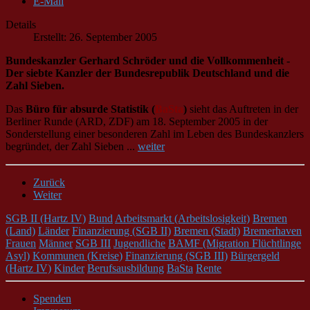
E-Mail
Details
Erstellt: 26. September 2005
Bundeskanzler Gerhard Schröder und die Vollkommenheit -
Der siebte Kanzler der Bundesrepublik Deutschland und die
Zahl Sieben.
Das
Büro für absurde Statistik (
BaSta
)
sieht das Auftreten in der
Berliner Runde (ARD, ZDF) am 18. September 2005 in der
Sonderstellung einer besonderen Zahl im Leben des Bundeskanzlers
begründet, der Zahl Sieben ...
weiter
Zurück
Weiter
SGB II (Hartz IV)
Bund
Arbeitsmarkt (Arbeitslosigkeit)
Bremen
(Land)
Länder
Finanzierung (SGB II)
Bremen (Stadt)
Bremerhaven
Frauen
Männer
SGB III
Jugendliche
BAMF (Migration Flüchtlinge
Asyl)
Kommunen (Kreise)
Finanzierung (SGB III)
Bürgergeld
(Hartz IV)
Kinder
Berufsausbildung
BaSta
Rente
Spenden