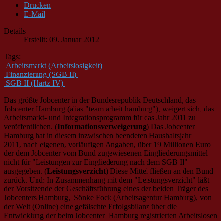
Drucken
E-Mail
Details
Erstellt: 09. Januar 2012
Tags:
Arbeitsmarkt (Arbeitslosigkeit)
Finanzierung (SGB II)
SGB II (Hartz IV)
Das größte Jobcenter in der Bundesrepublik Deutschland, das
Jobcenter Hamburg (alias "team.arbeit.hamburg"), weigert sich, das
Arbeitsmarkt- und Integrationsprogramm für das Jahr 2011 zu
veröffentlichen. (
Informationsverweigerung
) Das Jobcenter
Hamburg hat in diesem inzwischen beendeten Haushaltsjahr
2011, nach eigenen, vorläufigen Angaben, über 19 Millionen Euro
der dem Jobcenter vom Bund zugewiesenen Eingliederungsmittel
nicht für "Leistungen zur Eingliederung nach dem SGB II"
ausgegeben. (
Leistungsverzicht
) Diese Mittel fließen an den Bund
zurück. Und: In Zusammenhang mit dem "Leistungsverzicht" läßt
der Vorsitzende der Geschäftsführung eines der beiden Träger des
Jobcenters Hamburg, Sönke Fock (Arbeitsagentur Hamburg), von
der Welt (Online) eine gefälschte Erfolgsbilanz über die
Entwicklung der beim Jobcenter Hamburg registrierten Arbeitslosen