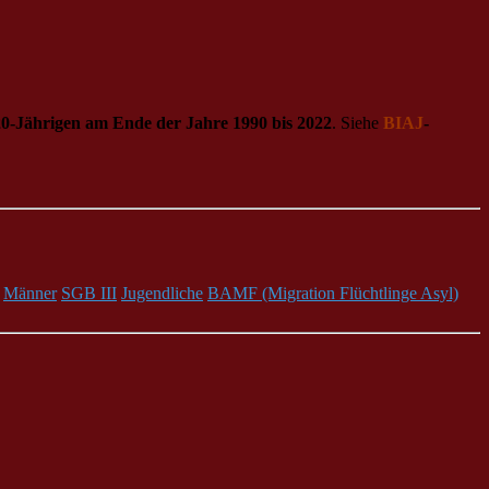
20-Jährigen am Ende der Jahre 1990 bis 2022
. Siehe
BIAJ
-
Männer
SGB III
Jugendliche
BAMF (Migration Flüchtlinge Asyl)