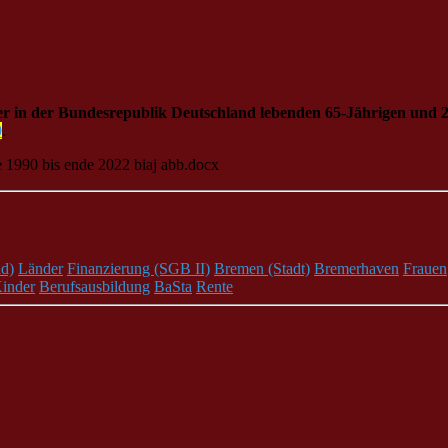
r in der Bundesrepublik Deutschland lebenden 65-Jährigen und 
0
.
d)
Länder
Finanzierung (SGB II)
Bremen (Stadt)
Bremerhaven
Frauen
inder
Berufsausbildung
BaSta
Rente