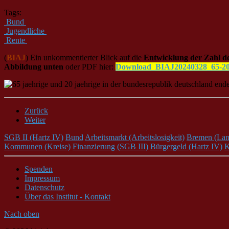
Tags:
Bund
Jugendliche
Rente
(
BIAJ
) Ein unkommentierter Blick auf die
Entwicklung der Zahl de
Abbildung unten
oder PDF hier:
Download_BIAJ20240328_65-2
Zurück
Weiter
SGB II (Hartz IV)
Bund
Arbeitsmarkt (Arbeitslosigkeit)
Bremen (Lan
Kommunen (Kreise)
Finanzierung (SGB III)
Bürgergeld (Hartz IV)
K
Spenden
Impressum
Datenschutz
Über das Institut - Kontakt
Nach oben