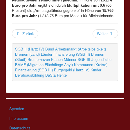
Euro pro Jahr
ergibt sich durch
Multiplikation mit 0,6
(60
Prozent) die „Armutsgefährdungsgrenze“ in Höhe von
15.765
Euro pro Jahr
(1.313,75 Euro pro Monat) für Alleinstehende.
Zurück
Weiter
SGB II (Hartz IV)
Bund
Arbeitsmarkt (Arbeitslosigkeit)
Bremen (Land)
Länder
Finanzierung (SGB II)
Bremen
(Stadt)
Bremerhaven
Frauen
Männer
SGB III
Jugendliche
BAMF (Migration Flüchtlinge Asyl)
Kommunen (Kreise)
Finanzierung (SGB III)
Bürgergeld (Hartz IV)
Kinder
Berufsausbildung
BaSta
Rente
Spenden
Impressum
Datenschutz