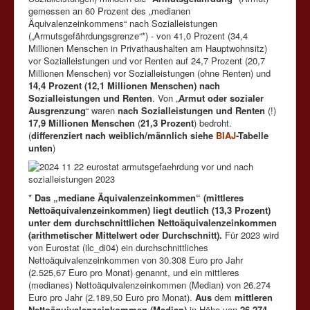
gemessen an 60 Prozent des „medianen
Äquivalenzeinkommens“ nach Sozialleistungen
(„Armutsgefährdungsgrenze“*) - von 41,0 Prozent (34,4
Millionen Menschen in Privathaushalten am Hauptwohnsitz)
vor Sozialleistungen und vor Renten auf 24,7 Prozent (20,7
Millionen Menschen) vor Sozialleistungen (ohne Renten) und
14,4 Prozent (12,1 Millionen Menschen) nach
Sozialleistungen und Renten
. Von „
Armut oder sozialer
Ausgrenzung
“ waren
nach Sozialleistungen und Renten
(!)
17,9 Millionen Menschen
(
21,3 Prozent
) bedroht.
(
differenziert nach weiblich/männlich siehe
BIAJ
-Tabelle
unten
)
*
Das „mediane Äquivalenzeinkommen“ (mittleres
Nettoäquivalenzeinkommen) liegt deutlich (13,3 Prozent)
unter dem durchschnittlichen Nettoäquivalenzeinkommen
(arithmetischer Mittelwert oder Durchschnitt).
Für 2023 wird
von Eurostat (ilc_di04) ein durchschnittliches
Nettoäquivalenzeinkommen von 30.308 Euro pro Jahr
(2.525,67 Euro pro Monat) genannt, und ein mittleres
(medianes) Nettoäquivalenzeinkommen (Median) von 26.274
Euro pro Jahr (2.189,50 Euro pro Monat).
Aus
dem
mittleren
Nettoäquivalenzeinkommen (Median)
in Höhe von
26.274