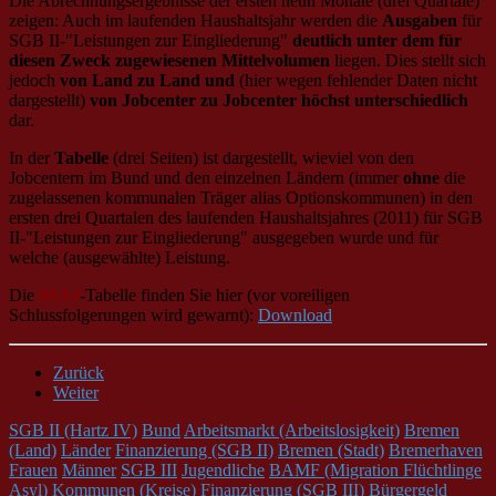
Die Abrechnungsergebnisse der ersten neun Monate (drei Quartale)
zeigen: Auch im laufenden Haushaltsjahr werden die
Ausgaben
für
SGB II-"Leistungen zur Eingliederung"
deutlich unter dem für
diesen Zweck zugewiesenen Mittelvolumen
liegen. Dies stellt sich
jedoch
von Land zu Land und
(hier wegen fehlender Daten nicht
dargestellt)
von Jobcenter zu Jobcenter höchst unterschiedlich
dar.
In der
Tabelle
(drei Seiten) ist dargestellt, wieviel von den
Jobcentern im Bund und den einzelnen Ländern (immer
ohne
die
zugelassenen kommunalen Träger alias Optionskommunen) in den
ersten drei Quartalen des laufenden Haushaltsjahres (2011) für SGB
II-"Leistungen zur Eingliederung" ausgegeben wurde und für
welche (ausgewählte) Leistung.
Die
BIAJ
-Tabelle finden Sie hier (vor voreiligen
Schlussfolgerungen wird gewarnt):
Download
Zurück
Weiter
SGB II (Hartz IV)
Bund
Arbeitsmarkt (Arbeitslosigkeit)
Bremen
(Land)
Länder
Finanzierung (SGB II)
Bremen (Stadt)
Bremerhaven
Frauen
Männer
SGB III
Jugendliche
BAMF (Migration Flüchtlinge
Asyl)
Kommunen (Kreise)
Finanzierung (SGB III)
Bürgergeld