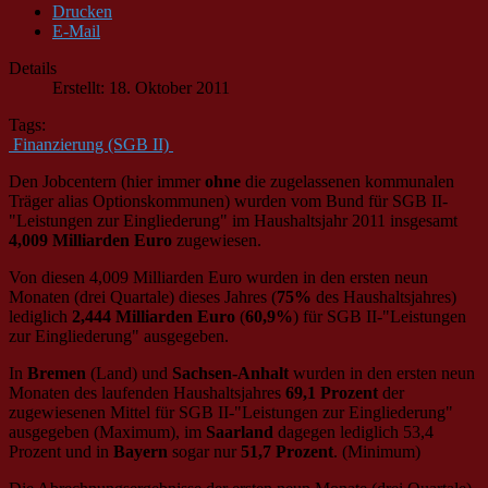
Drucken
E-Mail
Details
Erstellt: 18. Oktober 2011
Tags:
Finanzierung (SGB II)
Den Jobcentern (hier immer
ohne
die zugelassenen kommunalen
Träger alias Optionskommunen) wurden vom Bund für SGB II-
"Leistungen zur Eingliederung" im Haushaltsjahr 2011 insgesamt
4,009 Milliarden Euro
zugewiesen.
Von diesen 4,009 Milliarden Euro wurden in den ersten neun
Monaten (drei Quartale) dieses Jahres (
75%
des Haushaltsjahres)
lediglich
2,444 Milliarden Euro
(
60,9%
) für SGB II-"Leistungen
zur Eingliederung" ausgegeben.
In
Bremen
(Land) und
Sachsen-Anhalt
wurden in den ersten neun
Monaten des laufenden Haushaltsjahres
69,1 Prozent
der
zugewiesenen Mittel für SGB II-"Leistungen zur Eingliederung"
ausgegeben (Maximum), im
Saarland
dagegen lediglich 53,4
Prozent und in
Bayern
sogar nur
51,7 Prozent
. (Minimum)