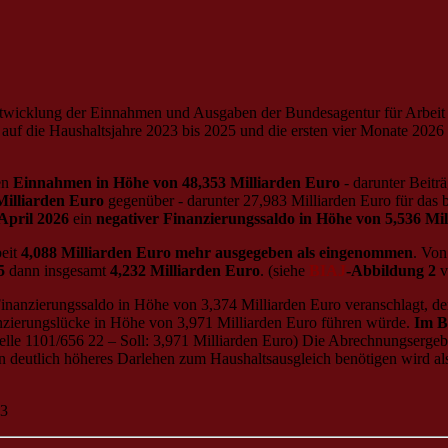
e Entwicklung der Einnahmen und Ausgaben der Bundesagentur für Arbe
auf die Haushaltsjahre 2023 bis 2025 und die ersten vier Monate 2026
en
Einnahmen in Höhe von 48,353 Milliarden Euro
- darunter Beiträ
Milliarden Euro
gegenüber - darunter 27,983 Milliarden Euro für das 
April 2026
ein
negativer Finanzierungssaldo in Höhe von 5,536 Mi
eit
4,088 Milliarden Euro mehr ausgegeben als eingenommen
. Vo
5
dann insgesamt
4,232 Milliarden Euro
. (siehe
BIAJ
-Abbildung 2
v
 Finanzierungssaldo in Höhe von 3,374 Milliarden Euro veranschlagt, de
nzierungslücke in Höhe von 3,971 Milliarden Euro führen würde.
Im B
elle 1101/656 22 – Soll: 3,971 Milliarden Euro) Die Abrechnungsergebni
n deutlich höheres Darlehen zum Haushaltsausgleich benötigen wird al