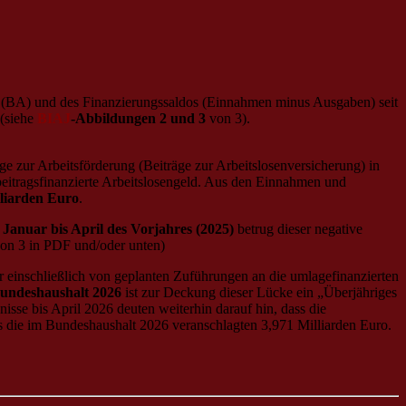
it (BA) und des Finanzierungssaldos (Einnahmen minus Ausgaben) seit
 (siehe
BIAJ
-Abbildungen 2 und 3
von 3).
ge zur Arbeitsförderung (Beiträge zur Arbeitslosenversicherung) in
beitragsfinanzierte Arbeitslosengeld. Aus den Einnahmen und
lliarden Euro
.
n
Januar bis April des Vorjahres (2025)
betrug dieser negative
on 3 in PDF und/oder unten)
r einschließlich von geplanten Zuführungen an die umlagefinanzierten
undeshaushalt 2026
ist zur Deckung dieser Lücke ein „Überjähriges
sse bis April 2026 deuten weiterhin darauf hin, dass die
s die im Bundeshaushalt 2026 veranschlagten 3,971 Milliarden Euro.