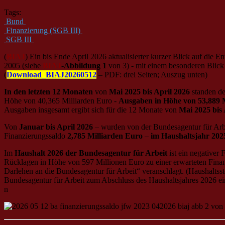
Tags:
Bund
Finanzierung (SGB III)
SGB III
(
BIAJ
) Ein bis Ende April 2026 aktualisierter kurzer Blick auf di
2005 (siehe
BIAJ
-Abbildung 1
von 3) - mit einem besonderen Blick 
(
Download_BIAJ20260512
– PDF: drei Seiten; Auszug unten)
In den letzten 12 Monaten
von
Mai 2025 bis April 2026
standen d
Höhe von 40,365 Milliarden Euro -
Ausgaben in Höhe von 53,889 
Ausgaben insgesamt ergibt sich für die 12 Monate von
Mai 2025 bis 
Von
Januar bis April 2026
– wurden von der Bundesagentur für Arb
Finanzierungssaldo
2,785 Milliarden Euro
–
im Haushaltsjahr 202
Im
Haushalt 2026 der Bundesagentur für Arbeit
ist ein negativer
Rücklagen in Höhe von 597 Millionen Euro zu einer erwarteten Fina
Darlehen an die Bundesagentur für Arbeit“ veranschlagt. (Haushaltsst
Bundesagentur für Arbeit zum Abschluss des Haushaltsjahres 2026 ei
n