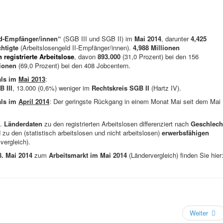
ld-Empfänger/innen“
(SGB III und SGB II) im
Mai 2014
, darunter
4,425
htigte
(Arbeitslosengeld II-Empfänger/innen).
4,988 Millionen
 registrierte Arbeitslose
, davon
893.000
(31,0 Prozent) bei den 156
lionen
(69,0 Prozent) bei den 408 Jobcentern.
ls im
Mai 2013
:
 III
, 13.000 (0,6%) weniger im
Rechtskreis SGB II
(Hartz IV).
 als im
April 2014
: Der geringste Rückgang in einem Monat Mai seit dem Mai
a.
Länderdaten
zu den registrierten Arbeitslosen differenziert nach
Geschlech
zu den (statistisch arbeitslosen und nicht arbeitslosen)
erwerbsfähigen
svergleich).
8
. Mai 2014
zum
Arbeitsmarkt im Mai 2014
(Ländervergleich) finden Sie hier
Weiter