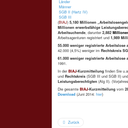
Länder
Männer
SGB II (Hartz IV)
SGB III
(
BIAJ
)
5,180 Millionen „Arbeitslosenge
Millionen erwerbsfähige Leistungsberec
Arbeitsuchende
, darunter
2,882
Millionen
Arbeitsagenturen registriert und
1,989 Mil
55.000 weniger registrierte Arbeitslose
a
42.000 (4,5%) weniger im
Rechtskreis SGB
61.000 weniger registrierte Arbeitslose
1991.
In der
BIAJ
-Kurzmitteilung
finden Sie u.
und
Rechtskreis
(SGB III und SGB II) und 
Leistungsberechtigten
(Alg II). (Vorjahre
Die gesamte
BIAJ
-Kurzmitteilung
vom
2
Download
(Juni 2014:
hier
)
Zurück