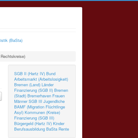
istik (BaSta)
 Rechtskreise)
SGB II (Hartz IV)
Bund
Arbeitsmarkt (Arbeitslosigkeit)
Bremen (Land)
Länder
Finanzierung (SGB II)
Bremen
(Stadt)
Bremerhaven
Frauen
Männer
SGB III
Jugendliche
BAMF (Migration Flüchtlinge
Asyl)
Kommunen (Kreise)
Finanzierung (SGB III)
Bürgergeld (Hartz IV)
Kinder
Berufsausbildung
BaSta
Rente