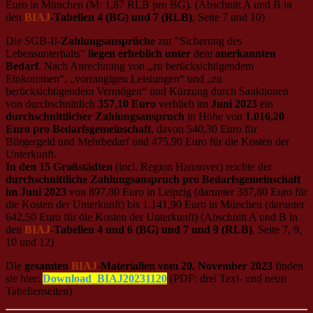
Euro in München (M: 1,87 RLB pro BG). (Abschnitt A und B in
den
BIAJ
-Tabellen 4 (BG) und 7 (RLB)
, Seite 7 und 10)
Die SGB-II-
Zahlungsansprüche
zur "Sicherung des
Lebensunterhalts"
liegen erheblich unter
dem
anerkannten
Bedarf
. Nach Anrechnung von „zu berücksichtigendem
Einkommen“, „vorrangigen Leistungen“ und „zu
berücksichtigendem Vermögen“ und Kürzung durch Sanktionen
von durchschnittlich
357,10 Euro
verblieb im
Juni 2023
ein
durchschnittlicher Zahlungsanspruch
in Höhe von
1.016,20
Euro pro Bedarfsgemeinschaft
, davon 540,30 Euro für
Bürgergeld und Mehrbedarf und 475,90 Euro für die Kosten der
Unterkunft.
In den 15 Großstädten
(incl. Region Hannover) reichte der
durchschnittliche Zahlungsanspruch pro Bedarfsgemeinschaft
im Juni 2023
von 897,80 Euro in Leipzig (darunter 387,80 Euro für
die Kosten der Unterkunft) bis 1.141,90 Euro in München (darunter
642,50 Euro für die Kosten der Unterkunft) (Abschnitt A und B in
den
BIAJ
-Tabellen 4 und 6 (BG) und 7 und 9 (RLB)
, Seite 7, 9,
10 und 12)
Die
gesamten
BIAJ
-Materialien vom 20. November 2023
finden
sie hier:
Download_BIAJ20231120
(PDF: drei Text- und neun
Tabellenseiten)