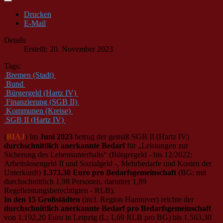
Drucken
E-Mail
Details
Erstellt: 20. November 2023
Tags:
Bremen (Stadt)
Bund
Bürgergeld (Hartz IV)
Finanzierung (SGB II)
Kommunen (Kreise)
SGB II (Hartz IV)
(
BIAJ
) Im
Juni 2023
betrug der gemäß SGB II (Hartz IV)
durchschnittlich anerkannte Bedarf
für „Leistungen zur
Sicherung des Lebensunterhalts“ (Bürgergeld - bis 12/2022:
Arbeitslosengeld II und Sozialgeld -, Mehrbedarfe und Kosten der
Unterkunft)
1.373,30 Euro pro Bedarfsgemeinschaft
(BG; mit
durchschnittlich 1,98 Personen, darunter 1,89
Regelleistungsberechtigten - RLB).
In den 15 Großstädten
(incl. Region Hannover) reichte der
durchschnittlich anerkannte Bedarf pro Bedarfsgemeinschaft
von 1.192,20 Euro in Leipzig (L; 1,69 RLB pro BG) bis 1.563,30