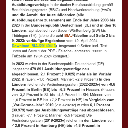
Ausbildungsverträge
in der dualen Berufsausbildung gemäß
Berufsbildungsgesetz (BBiG) und Handwerksordnung (HwO)
und die Anzahl der Auszubildenden (alle
Ausbildungsjahre zusammen) am Ende der Jahre 2008 bis
2023
in der
Bundesrepublik Deutschland
(DE)
und in den 16
Ländern
, alphabetisch von Baden-Württemberg (BW) bis
Thüringen (TH). (siehe die
acht
BIAJ
-Tabellen auf Seite 2 bis
9
;
2023: vorläufige Ergebnisse
vom 12. April 2024 -
Download_BIAJ20140413
)- insgesamt 9 Seiten incl. Text
unten auf Seite 1 der PDF - Falsche Jahreszahl "2023" in
Fußzeile am 19.04.2024 korrigiert.)
In
2023
wurden in der Bundesrepublik Deutschland (DE)
insgesamt
479.891 Ausbildungsverträge neu
abgeschlossen, 2,1 Prozent (10.025) mehr als im Vorjahr
2022
. (Frauen: +1,0 Prozent; Männer: +2,8 Prozent
) In den
Ländern
reichen die Veränderungsraten (
2022-2023v
)
von -0,8
Prozent in Berlin (BE) bis +6,3 Prozent in Hessen
. (Frauen:
von -3,2 Prozent in SL bis +4,8 Prozent in SN; Männer: von
-1,6 Prozent in BE bis +7,2 Prozent in HE)
Im Vergleich zum
„Vor-Corona-Jahr“ 2019
(2019-2023v) wurden
6,1 Prozent
(30.979) weniger Ausbildungsverträge neu abgeschlossen
.
(Frauen: -7,1 Prozent; Männer: -5,5 Prozent) Die
Veränderungsraten (
2019-2023v
) reichen
in den Ländern
von
-12,6 Prozent in Hamburg (HH) bis +4,8 Prozent in