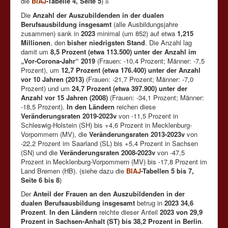
die
BIAJ
-Tabelle 4, Seite 5
)
n
Die
Anzahl der Auszubildenden in der dualen
Berufsausbildung insgesamt
(alle Ausbildungsjahre
zusammen) sank in
2023
minimal (um 852) auf etwa
1,215
Millionen
, den
bisher niedrigsten Stand
. Die Anzahl lag
damit um
8,5 Prozent (etwa 113.500) unter der Anzahl im
„Vor-Corona-Jahr“ 2019
(Frauen: -10,4 Prozent; Männer: -7,5
Prozent), um
12,7 Prozent (etwa 176.400) unter der Anzahl
vor 10 Jahren (2013)
(Frauen: -21,7 Prozent; Männer: -7,0
Prozent) und um
24,7 Prozent (etwa 397.900) unter der
Anzahl vor 15 Jahren (2008)
(Frauen: -34,1 Prozent; Männer:
-18,5 Prozent).
In den Ländern
reichen diese
Veränderungsraten 2019-2023v
von -11,5 Prozent in
Schleswig-Holstein (SH) bis +4,6 Prozent in Mecklenburg-
Vorpommern (MV), die
Veränderungsraten 2013-2023v
von
-22,2 Prozent im Saarland (SL) bis +5,4 Prozent in Sachsen
(SN) und die
Veränderungsraten 2008-2023v
von -47,5
Prozent in Mecklenburg-Vorpommern (MV) bis -17,8 Prozent im
Land Bremen (HB). (siehe dazu die
BIAJ
-Tabellen 5 bis 7,
Seite 6 bis 8
)
Der
Anteil der Frauen an den Auszubildenden in der
dualen Berufsausbildung insgesamt
betrug in
2023 34,6
Prozent
.
In den Ländern
reichte dieser Anteil
2023 von 29,9
Prozent in Sachsen-Anhalt (ST) bis 38,2 Prozent in Berlin
.