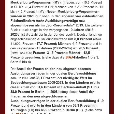
Mecklenburg-Vorpommern (MV)
. (Frauen: von -15,3 Prozent
in SL bis +6,4 Prozent in SN; Männer: von -12,2 Prozent in HH
bis +4,2 Prozent in MV)
Neben Mecklenburg-Vorpommern
wurden in 2023 nur noch in den anderen vier ostdeutschen
Flächenländern mehr Ausbildungsverträge neu
abgeschlossen als im „Vor-Corona-Jahr“ 2019
. Ein weiterer
Blick zurück zeigt: In den vergangenen
10 Jahren
(
2013-
2023v
) ist die Zahl der in der Bundesrepublik Deutschland neu
abgeschlossenen Ausbildungsverträge
um 8,0 Prozent
(etwa
41.600;
Frauen: -17,7 Prozent; Männer: -1,4 Prozent
) und in
den vergangenen
15 Jahren
(
2008-2023v
) um
20,5 Prozent
(etwa 123.400;
Frauen: -31,5 Prozent; Männer: -12,5
Prozent
)
gesunken
. (siehe dazu die
BIAJ
-Tabellen 1 bis 3,
Seite 2 bis 4
)
Der
Anteil der Frauen an den neu abgeschlossenen
Ausbildungsverträgen in der dualen Berufsausbildung
sank in 2023 auf
36,1 Prozent
, der
niedrigste Wert im
Beobachtungszeitraum 2008-2023
.
In den Ländern
reichte
dieser Anteil
von 31,6 Prozent in Sachsen-Anhalt (ST) bis
38,9 Prozent in Berlin
. In
2008
betrug dieser
Anteil der
Frauen an den neu abgeschlossenen
Ausbildungsverträgen in der dualen Berufsausbildung 41,9
Prozent
und reichte
in den Ländern von 38,3 Prozent in
Thüringen (TH) bis 46,9 Prozent in Berlin (BE)
. (siehe dazu