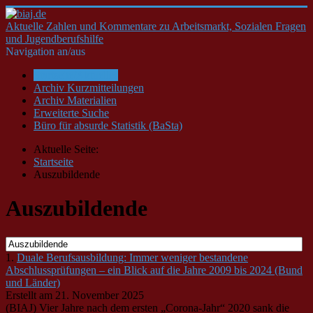
Aktuelle Zahlen und Kommentare zu Arbeitsmarkt, Sozialen Fragen
und Jugendberufshilfe
Navigation an/aus
Startseite/Aktuelles
Archiv Kurzmitteilungen
Archiv Materialien
Erweiterte Suche
Büro für absurde Statistik (BaSta)
Aktuelle Seite:
Startseite
Auszubildende
Auszubildende
1.
Duale Berufsausbildung: Immer weniger bestandene
Abschlussprüfungen – ein Blick auf die Jahre 2009 bis 2024 (Bund
und Länder)
Erstellt am 21. November 2025
(BIAJ) Vier Jahre nach dem ersten „Corona-Jahr“ 2020 sank die