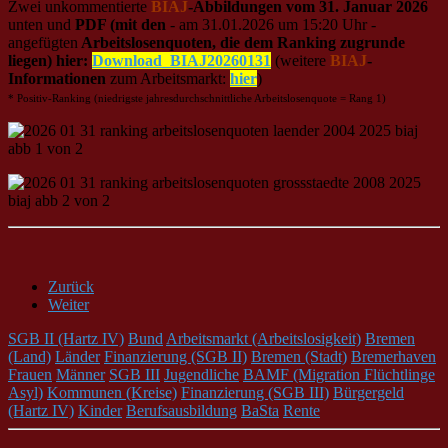
Zwei unkommentierte
BIAJ
-Abbildungen vom 31. Januar 2026
unten und
PDF (mit den
- am 31.01.2026 um 15:20 Uhr -
angefügten
Arbeitslosenquoten, die dem Ranking zugrunde
liegen) hier:
Download_BIAJ20260131
(weitere
BIAJ
-
Informationen
zum Arbeitsmarkt:
hier
)
* Positiv-Ranking (niedrigste jahresdurchschnittliche Arbeitslosenquote = Rang 1)
Zurück
Weiter
SGB II (Hartz IV)
Bund
Arbeitsmarkt (Arbeitslosigkeit)
Bremen
(Land)
Länder
Finanzierung (SGB II)
Bremen (Stadt)
Bremerhaven
Frauen
Männer
SGB III
Jugendliche
BAMF (Migration Flüchtlinge
Asyl)
Kommunen (Kreise)
Finanzierung (SGB III)
Bürgergeld
(Hartz IV)
Kinder
Berufsausbildung
BaSta
Rente