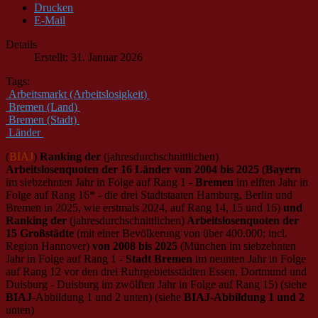
Drucken
E-Mail
Details
Erstellt: 31. Januar 2026
Tags:
Arbeitsmarkt (Arbeitslosigkeit)
Bremen (Land)
Bremen (Stadt)
Länder
(
BIAJ
)
Ranking der
(jahresdurchschnittlichen)
Arbeitslosenquoten der 16 Länder von 2004 bis 2025
(
Bayern
im siebzehnten Jahr in Folge auf Rang 1 -
Bremen
im elften Jahr in
Folge auf Rang 16* - die drei Stadtstaaten Hamburg, Berlin und
Bremen in 2025, wie erstmals 2024, auf Rang 14, 15 und 16)
und
Ranking der
(jahresdurchschnittlichen)
Arbeitslosenquoten der
15 Großstädte
(mit einer Bevölkerung von über 400.000; incl.
Region Hannover)
von 2008 bis 2025
(München im siebzehnten
Jahr in Folge auf Rang 1 -
Stadt Bremen
im neunten Jahr in Folge
auf Rang 12 vor den drei Ruhrgebietsstädten Essen, Dortmund und
Duisburg - Duisburg im zwölften Jahr in Folge auf Rang 15) (siehe
BIAJ
-Abbildung 1 und 2 unten) (siehe
BIAJ-Abbildung 1 und 2
unten)