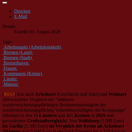
Drucken
E-Mail
Details
Erstellt: 03. August 2020
Tags:
Arbeitsmarkt (Arbeitslosigkeit)
Bremen (Land)
Bremen (Stadt)
Bremerhaven
Frauen
Kommunen (Kreise)
Länder
Männer
(
BIAJ
) Ein nach
Arbeitsort
(Geschlecht und Alter) und
Wohnort
differenzierter Vergleich der "mittleren
sozialversicherungspflichtigen Bruttomonatsentgelte der
sozialversicherungspflichtig Vollzeitbeschäftigten der Kerngruppe“
(Median) in den 16
Ländern
und 401
Kreisen
in
2019
(mit
gesondertem
Großstadtvergleich
). Von
Wolfsburg
(5.089 Euro)
bis Görlitz
(2.380 Euro)
im Vergleich der Kreise als Arbeitsort
(
Männer
: von 5.600 Euro in der Stadt Erlangen bis 2.376 Euro in