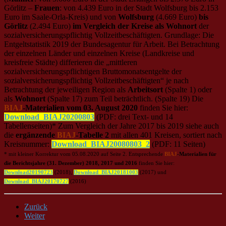
Görlitz –
Frauen
: von 4.439 Euro in der Stadt Wolfsburg bis 2.153
Euro im Saale-Orla-Kreis) und von
Wolfsburg
(4.669 Euro)
bis
Görlitz
(2.494 Euro)
im Vergleich der Kreise als Wohnort
der
sozialversicherungspflichtig Vollzeitbeschäftigten. Grundlage: Die
Entgeltstatistik 2019 der Bundesagentur für Arbeit. Bei Betrachtung
der einzelnen Länder und einzelnen Kreise (Landkreise und
kreisfreie Städte) differieren die „mittleren
sozialversicherungspflichtigen Bruttomonatsentgelte der
sozialversicherungspflichtig Vollzeitbeschäftigten“ je nach
Betrachtung der jeweiligen Region als
Arbeitsort
(Spalte 1) oder
als
Wohnort
(Spalte 17) zum Teil beträchtlich. (Spalte 19) Die
BIAJ
-Materialien vom 03. August 2020
finden Sie
hier:
Download_BIAJ20200803
(PDF: drei Text- und 14
Tabellenseiten)* Zum Vergleich der Jahre 2017 bis 2019 siehe
auch
die
ergänzende
BIAJ
-Tabelle 2
mit allen 401 Kreisen, sortiert nach
Kreisnummer:
Download_BIAJ20080803_2
(PDF: 11 Seiten)
* mit kleiner Korrektur vom 05.08.2020 auf Seite 2. Entsprechende
BIAJ
-Materialien für
die Berichtsjahre (31. Dezember) 2018, 2017 und 2016
finden Sie hier:
Download20190723
(2018),
Download_BIAJ20181003
(2017) und
Download_BIAJ20170727
(2016)
Zurück
Weiter