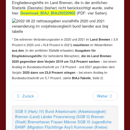
Eingliederungshilfe im Land Bremen, die in der amtlichen
Statistik (Destatis) (bisher) nicht berücksichtigt wurde, siehe
hier:
Download_BIAJ_BIAJ20220902
(PDF: vier Seiten)
* Die extremen Veränderungsraten in 2020 und 2021 im
Land Bremen
(-3,9
Prozent in 2020 und +16,8 Prozent in 2021
) resultieren
im Wesentlichen
aus den
(in der amtlichen Statistik erfassten)
Ausgaben für
Eingliederungshilfe
(für behinderte Menschen),
die im Land Bremen
2020 gegenüber dem Vorjahr 2019 um 13,8 Prozent sanken
– bei einem
Anstieg im Bundesdurchschnitt um 7,8 Prozent - und 2021 gegenüber dem
Vorjahr
2020 dann um 23,8 Prozent stiegen
– bei einem Anstieg im
Bundesdurchschnitt um 5,7 Prozent. (siehe
BIAJ-Tabelle
, Seite 2)
Zurück
Weiter
SGB II (Hartz IV)
Bund
Arbeitsmarkt (Arbeitslosigkeit)
Bremen (Land)
Länder
Finanzierung (SGB II)
Bremen
(Stadt)
Bremerhaven
Frauen
Männer
SGB III
Jugendliche
BAMF (Migration Flüchtlinge Asyl)
Kommunen (Kreise)