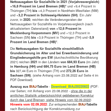
Nettoausgaben für Sozialhilfe in 2021
(Vorjahresvergleich)
+16,8 Prozent im Land Bremen (HB)*
und +9,4 Prozent in
Thüringen (TH)
bis
+4,3 Prozent in Nordrhein-Westfalen (NW)
und +
3,2 Prozent in Schleswig-Holstein (SH)
. Ein Jahr
zuvor, in
2020
, reichten die Veränderungsraten der
Nettoausgaben für Sozialhilfe im Vorjahresvergleich (nach
aktualisiertem Datenstand)
von +12,6 Prozent in
Mecklenburg-Vorpommern (MV)
und +12,3 Prozent in
Sachsen (SN)
bis
+3,9 Prozent in Thüringen (TH) und
-3,9
Prozent im Land Bremen (HB)*
.
Die
Nettoausgaben für Sozialhilfe einschließlich
Grundsicherung im Alter und bei Erwerbsminderung und
Eingliederungshilfe pro EW
(durchschnittliche Bevölkerung
2021) reichen
2021
in den Ländern
von 684,93 Euro
(im Jahr)
in Hamburg (HH) und 684,75 Euro im Land Bremen (HB)
bis
327,44 Euro in Thüringen (TH) und
272,26 Euro in
Sachsen (SN)
. (siehe Anhang vom 23.08.2022 auf Seite 4 im
PDF-Download)
Auszug aus
BIAJ
-Tabelle
-
Download_BIAJ20220822
(PDF:
vier Seiten; mit Anhang vom 23.08.2022 -
ohne die in der
amtlichen Statistik unberücksichtigt gebliebenen Korrektur
durch das Land Bremen; siehe Hinweis vom 02.09.2022
)
Hinweis vom 02.09.2022
: Zur entsprechenden
BIAJ
-Tabelle
nach Berücksichtigung der Korrekturmeldung zur