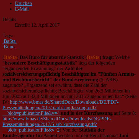
Drucken
E-Mail
Details
Erstellt: 12. April 2017
Tags:
BaSta
Bund
(
BaSta
)
Das Büro für absurde Statistik (
BaSta
) fragt
: Welche
"
besondere Beschäftigungsstatistik
" liegt der folgenden
"ergänzenden Erwähnung" der
Zahl der
sozialversicherungspflichtig Beschäftigten
im "Fünften Armuts-
und Reichtumsbericht" der Bundesregierung
(5. ARB)
zugrunde? „Ergänzend sei erwähnt, dass die Zahl der
sozialversicherungspflichtig Beschäftigten von 26,5 Millionen im
Juni 2005 auf 32,4 Millionen im Juni 2015 zugenommen hat.“ (Seite
IV:
http://www.bmas.de/SharedDocs/Downloads/DE/PDF-
Pressemitteilungen/2017/5-arb-langfassung.pdf?
__blob=publicationFile&v=4
und in der Kurzfasssung
auf Seite 8:
http://www.bmas.de/SharedDocs/Downloads/DE/PDF-
Pressemitteilungen/2017/5-arb-kurzfassung.pdf?
__blob=publicationFile&v=2
) Von der
Statistik der
Bundesagentur für Arbeit
werden für den Berichtsmonat
Juni