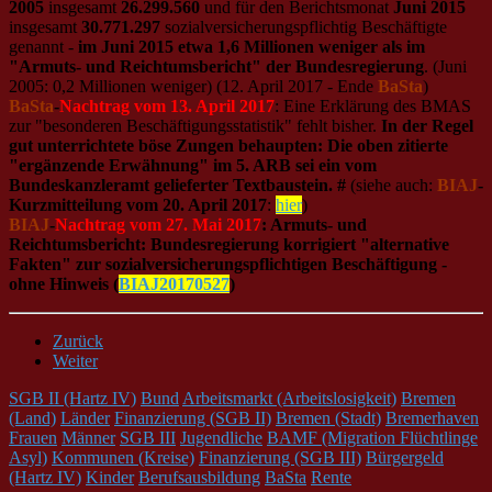
2005
insgesamt
26.299.560
und für den Berichtsmonat
Juni 2015
insgesamt
30.771.297
sozialversicherungspflichtig Beschäftigte
genannt -
im Juni 2015 etwa 1,6 Millionen weniger als im
"Armuts- und Reichtumsbericht" der Bundesregierung
. (Juni
2005: 0,2 Millionen weniger) (12. April 2017 - Ende
BaSta
)
BaSta
-
Nachtrag vom 13. April 2017
: Eine Erklärung des BMAS
zur "besonderen Beschäftigungsstatistik" fehlt bisher.
In der Regel
gut unterrichtete böse Zungen behaupten: Die oben zitierte
"ergänzende Erwähnung" im 5. ARB sei ein vom
Bundeskanzleramt gelieferter Textbaustein. #
(siehe auch:
BIAJ
-
Kurzmitteilung vom 20. April 2017
:
hier
)
BIAJ
-
Nachtrag vom 27. Mai 2017
:
Armuts- und
Reichtumsbericht: Bundesregierung korrigiert "alternative
Fakten" zur sozialversicherungspflichtigen Beschäftigung -
ohne Hinweis
(
BIAJ20170527
)
Zurück
Weiter
SGB II (Hartz IV)
Bund
Arbeitsmarkt (Arbeitslosigkeit)
Bremen
(Land)
Länder
Finanzierung (SGB II)
Bremen (Stadt)
Bremerhaven
Frauen
Männer
SGB III
Jugendliche
BAMF (Migration Flüchtlinge
Asyl)
Kommunen (Kreise)
Finanzierung (SGB III)
Bürgergeld
(Hartz IV)
Kinder
Berufsausbildung
BaSta
Rente