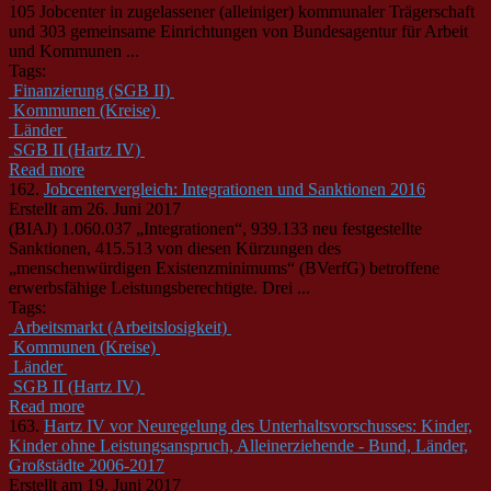
105 Jobcenter in zugelassener (alleiniger) kommunaler Trägerschaft
und 303 gemeinsame Einrichtungen von Bundesagentur für Arbeit
und
Kommunen
...
Tags:
Finanzierung (SGB II)
Kommunen (Kreise)
Länder
SGB II (Hartz IV)
Read more
162.
Jobcentervergleich: Integrationen und Sanktionen 2016
Erstellt am 26. Juni 2017
(BIAJ) 1.060.037 „Integrationen“, 939.133 neu festgestellte
Sanktionen, 415.513 von diesen Kürzungen des
„menschenwürdigen Existenzminimums“ (BVerfG) betroffene
erwerbsfähige Leistungsberechtigte. Drei ...
Tags:
Arbeitsmarkt (Arbeitslosigkeit)
Kommunen (Kreise)
Länder
SGB II (Hartz IV)
Read more
163.
Hartz IV vor Neuregelung des Unterhaltsvorschusses: Kinder,
Kinder ohne Leistungsanspruch, Alleinerziehende - Bund, Länder,
Großstädte 2006-2017
Erstellt am 19. Juni 2017