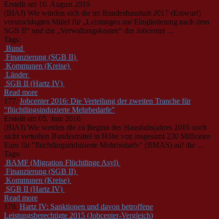
Erstellt am 10. August 2016
(BIAJ) Wie würden sich die im Bundeshaushalt 2017 (Entwurf)
veranschlagten Mittel für „Leistungen zur Eingliederung nach dem
SGB II“ und die „Verwaltungskosten“ der Jobcenter ...
Tags:
Bund
Finanzierung (SGB II)
Kommunen (Kreise)
Länder
SGB II (Hartz IV)
Read more
177.
Jobcenter 2016: Die Verteilung der zweiten Tranche für
"flüchtlingsinduzierte Mehrbedarfe"
Erstellt am 05. Juni 2016
(BIAJ) Wie werden die zu Beginn des Haushaltsjahres 2016 noch
nicht verteilten Bundesmittel in Höhe von insgesamt 230 Millionen
Euro für "flüchtlingsinduzierte Mehrbedarfe" (BMAS) auf die ...
Tags:
BAMF (Migration Flüchtlinge Asyl)
Finanzierung (SGB II)
Kommunen (Kreise)
SGB II (Hartz IV)
Read more
178.
Hartz IV: Sanktionen und davon betroffene
Leistungsberechtigte 2015 (Jobcenter-Vergleich)