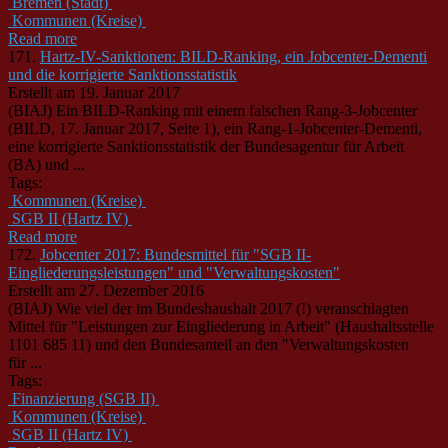
Bremen (Stadt)
Kommunen (Kreise)
Read more
171.
Hartz-IV-Sanktionen: BILD-Ranking, ein Jobcenter-Dementi
und die korrigierte Sanktionsstatistik
Erstellt am 19. Januar 2017
(BIAJ) Ein BILD-Ranking mit einem falschen Rang-3-Jobcenter
(BILD, 17. Januar 2017, Seite 1), ein Rang-1-Jobcenter-Dementi,
eine korrigierte Sanktionsstatistik der Bundesagentur für Arbeit
(BA) und ...
Tags:
Kommunen (Kreise)
SGB II (Hartz IV)
Read more
172.
Jobcenter 2017: Bundesmittel für "SGB II-
Eingliederungsleistungen" und "Verwaltungskosten"
Erstellt am 27. Dezember 2016
(BIAJ) Wie viel der im Bundeshaushalt 2017 (!) veranschlagten
Mittel für "Leistungen zur Eingliederung in Arbeit" (Haushaltsstelle
1101 685 11) und den Bundesanteil an den "Verwaltungskosten
für ...
Tags:
Finanzierung (SGB II)
Kommunen (Kreise)
SGB II (Hartz IV)