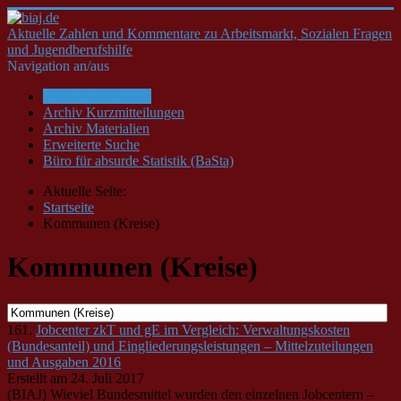
Aktuelle Zahlen und Kommentare zu Arbeitsmarkt, Sozialen Fragen
und Jugendberufshilfe
Navigation an/aus
Startseite/Aktuelles
Archiv Kurzmitteilungen
Archiv Materialien
Erweiterte Suche
Büro für absurde Statistik (BaSta)
Aktuelle Seite:
Startseite
Kommunen (Kreise)
Kommunen (Kreise)
161.
Jobcenter zkT und gE im Vergleich: Verwaltungskosten
(Bundesanteil) und Eingliederungsleistungen – Mittelzuteilungen
und Ausgaben 2016
Erstellt am 24. Juli 2017
(BIAJ) Wieviel Bundesmittel wurden den einzelnen Jobcentern –