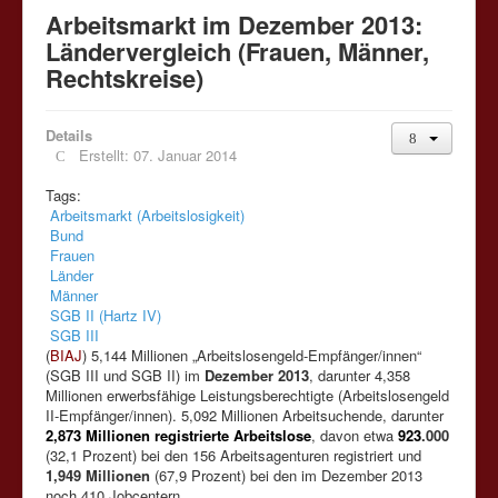
Arbeitsmarkt im Dezember 2013:
Ländervergleich (Frauen, Männer,
Rechtskreise)
Details
Erstellt: 07. Januar 2014
Tags:
Arbeitsmarkt (Arbeitslosigkeit)
Bund
Frauen
Länder
Männer
SGB II (Hartz IV)
SGB III
(
BIAJ
) 5,144 Millionen „Arbeitslosengeld-Empfänger/innen“
(SGB III und SGB II) im
Dezember 2013
, darunter 4,358
Millionen erwerbsfähige Leistungsberechtigte (Arbeitslosengeld
II-Empfänger/innen). 5,092 Millionen Arbeitsuchende, darunter
2,873 Millionen registrierte Arbeitslose
, davon etwa
923
.000
(32,1 Prozent) bei den 156 Arbeitsagenturen registriert und
1,949 Millionen
(67,9 Prozent) bei den im Dezember 2013
noch 410 Jobcentern.