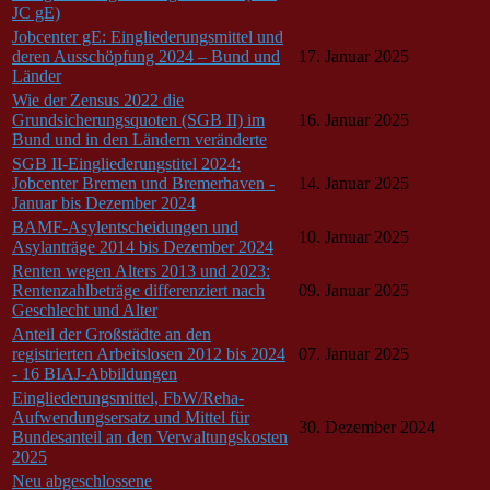
JC gE)
Jobcenter gE: Eingliederungsmittel und
deren Ausschöpfung 2024 – Bund und
17. Januar 2025
Länder
Wie der Zensus 2022 die
Grundsicherungsquoten (SGB II) im
16. Januar 2025
Bund und in den Ländern veränderte
SGB II-Eingliederungstitel 2024:
Jobcenter Bremen und Bremerhaven -
14. Januar 2025
Januar bis Dezember 2024
BAMF-Asylentscheidungen und
10. Januar 2025
Asylanträge 2014 bis Dezember 2024
Renten wegen Alters 2013 und 2023:
Rentenzahlbeträge differenziert nach
09. Januar 2025
Geschlecht und Alter
Anteil der Großstädte an den
registrierten Arbeitslosen 2012 bis 2024
07. Januar 2025
- 16 BIAJ-Abbildungen
Eingliederungsmittel, FbW/Reha-
Aufwendungsersatz und Mittel für
30. Dezember 2024
Bundesanteil an den Verwaltungskosten
2025
Neu abgeschlossene