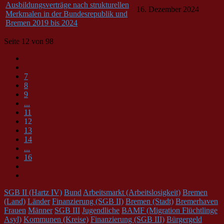
Ausbildungsverträge nach strukturellen
16. Dezember 2024
Merkmalen in der Bundesrepublik und
Bremen 2019 bis 2024
Seite 12 von 98
7
8
9
...
11
12
13
14
...
16
SGB II (Hartz IV)
Bund
Arbeitsmarkt (Arbeitslosigkeit)
Bremen
(Land)
Länder
Finanzierung (SGB II)
Bremen (Stadt)
Bremerhaven
Frauen
Männer
SGB III
Jugendliche
BAMF (Migration Flüchtlinge
Asyl)
Kommunen (Kreise)
Finanzierung (SGB III)
Bürgergeld