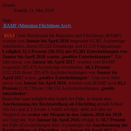
Details
Erstellt: 11. Mai 2018
Tags:
BAMF (Migration Flüchtlinge Asyl)
(
BIAJ
) Vom Bundesamt für Migration und Flüchtlinge (BAMF)
wurden von
Januar bis April 2018
insgesamt 93.381 Asylanträge
entschieden, davon 82.222 Erstanträge und 11.159 Folgeanträge.
Lediglich 32,5 Prozent (30.332) der 93.381 Entscheidungen von
Januar bis April 2018 waren „positive Entscheidungen“
. Ein
Jahr zuvor, von
Januar bis April 2017
, wurden vom BAMF
insgesamt 285.476 Asylanträge entschieden.
46,3 Prozent
(132.218) dieser 285.476 Asylentscheidungen von
Januar bis
April 2017
waren „
positive Entscheidungen
“. Und zwei Jahre
zuvor, von
Januar bis April 2016
, wurden vom BAMF noch
62,1
Prozent
(120.739) der 194.532 Asylentscheidungen „
positiv
entschieden
“.
Betrachtet man lediglich den Anteil der Fälle, in denen eine
Anerkennung der Rechtsstellung als Flüchtling
gemäß Artikel
16a GG und § 3 Absatz 1 AsylG erfolgte, stellt sich dies im
Vergleich der
ersten vier Monate in den Jahren 2016 bis 2018
wie folgt dar. Von
Januar bis April 2016
erfolgte in
58,7 Prozent
der Fälle (Entscheidungen über Asylanträge) die
Anerkennung der
Rechtsstellung als Flüchtling
, von
Januar bis April 2017
in