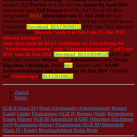
lediglich
21,5 Prozent
der Fälle und von
Januar bis April 2018
dann in nur noch
15,8 Prozent
der Fälle (14.720 von 93.381).
Die gesamten
BIAJ
-Materialien vom 11. Mai 2018
mit zwei
aktualisierten Tabellen zur Entwicklung seit Ende 2015 (und kurzen
Lesehilfen):
Download_BIAJ20180511
(PDF: eine Text- und zwei
Tabellen-Seiten;
Hinweis: Spalte 8 in Tab.1 am 28. Mai 2018
teilweise korrigiert
)
Siehe dazu auch die BIAJ-Abbildung zur Entwicklung der
"Anerkennungsquoten" und "Gesamtschutzquoten" seit Ende
2014 vom 28. Mai 2018
:
Download_BIAJ20180528
(PDF: eine
Seite DIN A4 quer)
Weitere
BIAJ
-Informationen zum Thema
Migration, Flüchtlinge, Asyl
-
hier
; darunter auch "
BAMF-
Asylentscheidungen und Asylanträge bis Mai 2018
" (Tabellen
und
Abbildungen
):
BIAJ20180621
.
Zurück
Weiter
SGB II (Hartz IV)
Bund
Arbeitsmarkt (Arbeitslosigkeit)
Bremen
(Land)
Länder
Finanzierung (SGB II)
Bremen (Stadt)
Bremerhaven
Frauen
Männer
SGB III
Jugendliche
BAMF (Migration Flüchtlinge
Asyl)
Kommunen (Kreise)
Finanzierung (SGB III)
Bürgergeld
(Hartz IV)
Kinder
Berufsausbildung
BaSta
Rente