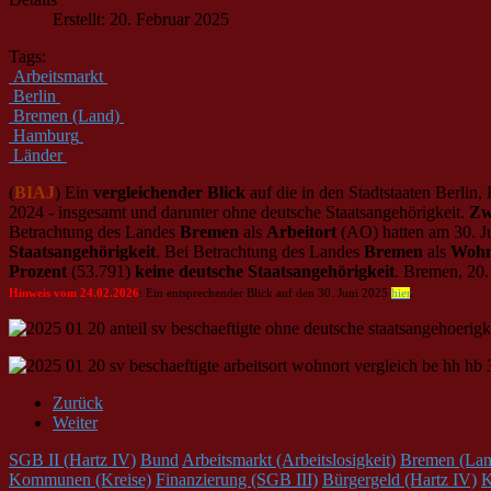
Erstellt: 20. Februar 2025
Tags:
Arbeitsmarkt
Berlin
Bremen (Land)
Hamburg
Länder
(
BIAJ
) Ein
vergleichender Blick
auf die in den Stadtstaaten Berlin
2024 - insgesamt und darunter ohne deutsche Staatsangehörigkeit.
Zw
Betrachtung des Landes
Bremen
als
Arbeitort
(AO) hatten am 30. Ju
Staatsangehörigkeit
. Bei Betrachtung des Landes
Bremen
als
Wohn
Prozent
(53.791)
keine deutsche Staatsangehörigkeit
. Bremen, 20.
Hinweis vom 24.02.2026
: Ein entsprechender Blick auf den 30. Juni 2025
hier
.
Zurück
Weiter
SGB II (Hartz IV)
Bund
Arbeitsmarkt (Arbeitslosigkeit)
Bremen (Lan
Kommunen (Kreise)
Finanzierung (SGB III)
Bürgergeld (Hartz IV)
K