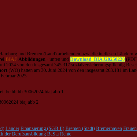
, Hamburg und Bremen (Land) arbeitenden bzw. die in diesen Ländern w
ei
BIAJ
-Abbildungen
- unten und
Download_BIAJ20250220
(PDF:
ni 2024 von den insgesamt 345.317 sozialversicherungspflichtig Besc
ort
(WO) hatten am 30. Juni 2024 von den insgesamt 263.181 im Lan
 Februar 2025
d)
Länder
Finanzierung (SGB II)
Bremen (Stadt)
Bremerhaven
Frauen
inder
Berufsausbildung
BaSta
Rente