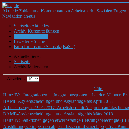
Aktuelle Zahlen und Kommentare zu Arbeitsmarkt, Sozialen Fragen u
Navigation an/aus
Startseite/Aktuelles
Archiv Kurzmitteilungen
Archiv Materialien
Erweiterte Suche
Büro für absurde Statistik (BaSta)
Aktuelle Seite:
Startseite
Archiv Materialien
Anzeige #
Titel
Hartz IV: „Integrationen“, „Integrationsquoten“: Länder, Männer, F
BAMF-Asylentscheidungen und Asylanträge bis April 2018
Arbeitslosengeld 1991-2017: Arbeitslose mit Anspruch auf das beitr
BAMF-Asylentscheidungen und Asylanträge bis März 2018
Hartz IV: Sanktionen gegen erwerbsfähige Leistungsberechtigte (EL
Ausbildungsverträge: neu abgeschlossen und vorzeitig gelöst - Bun