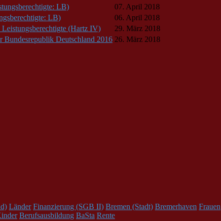
stungsberechtigte: LB)
07. April 2018
ngsberechtigte: LB)
06. April 2018
e Leistungsberechtigte (Hartz IV)
29. März 2018
r Bundesrepublik Deutschland 2016
26. März 2018
d)
Länder
Finanzierung (SGB II)
Bremen (Stadt)
Bremerhaven
Frauen
inder
Berufsausbildung
BaSta
Rente