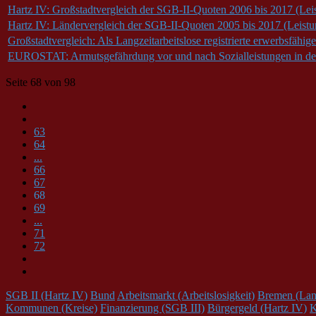
Hartz IV: Großstadtvergleich der SGB-II-Quoten 2006 bis 2017 (Lei
Hartz IV: Ländervergleich der SGB-II-Quoten 2005 bis 2017 (Leistu
Großstadtvergleich: Als Langzeitarbeitslose registrierte erwerbsfähig
EUROSTAT: Armutsgefährdung vor und nach Sozialleistungen in de
Seite 68 von 98
63
64
...
66
67
68
69
...
71
72
SGB II (Hartz IV)
Bund
Arbeitsmarkt (Arbeitslosigkeit)
Bremen (Lan
Kommunen (Kreise)
Finanzierung (SGB III)
Bürgergeld (Hartz IV)
K