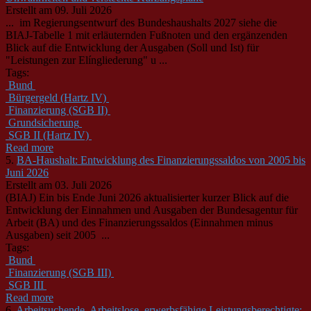
Erstellt am 09. Juli 2026
... im Regierungsentwurf des
Bund
eshaushalts 2027 siehe die
BIAJ-Tabelle 1 mit erläuternden Fußnoten und den ergänzenden
Blick auf die Entwicklung der Ausgaben (Soll und Ist) für
"Leistungen zur Elíngliederung" u ...
Tags:
Bund
Bürgergeld (Hartz IV)
Finanzierung (SGB II)
Grundsicherung
SGB II (Hartz IV)
Read more
5.
BA-Haushalt: Entwicklung des Finanzierungssaldos von 2005 bis
Juni 2026
Erstellt am 03. Juli 2026
(BIAJ) Ein bis Ende Juni 2026 aktualisierter kurzer Blick auf die
Entwicklung der Einnahmen und Ausgaben der
Bund
esagentur für
Arbeit (BA) und des Finanzierungssaldos (Einnahmen minus
Ausgaben) seit 2005 ...
Tags:
Bund
Finanzierung (SGB III)
SGB III
Read more
6.
Arbeitsuchende, Arbeitslose, erwerbsfähige Leistungsberechtigte: