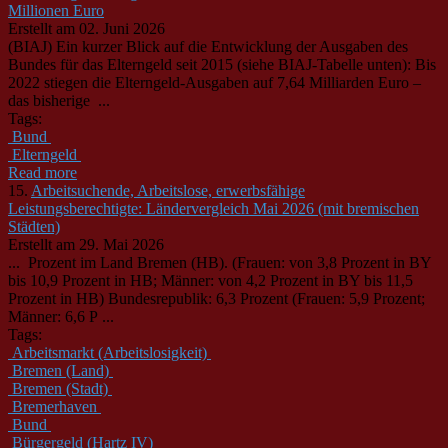
Millionen Euro
Erstellt am 02. Juni 2026
(BIAJ) Ein kurzer Blick auf die Entwicklung der Ausgaben des
Bund
es für das Elterngeld seit 2015 (siehe BIAJ-Tabelle unten): Bis
2022 stiegen die Elterngeld-Ausgaben auf 7,64 Milliarden Euro –
das bisherige ...
Tags:
Bund
Elterngeld
Read more
15.
Arbeitsuchende, Arbeitslose, erwerbsfähige
Leistungsberechtigte: Ländervergleich Mai 2026 (mit bremischen
Städten)
Erstellt am 29. Mai 2026
... Prozent im Land Bremen (HB). (Frauen: von 3,8 Prozent in BY
bis 10,9 Prozent in HB; Männer: von 4,2 Prozent in BY bis 11,5
Prozent in HB)
Bund
esrepublik: 6,3 Prozent (Frauen: 5,9 Prozent;
Männer: 6,6 P ...
Tags:
Arbeitsmarkt (Arbeitslosigkeit)
Bremen (Land)
Bremen (Stadt)
Bremerhaven
Bund
Bürgergeld (Hartz IV)