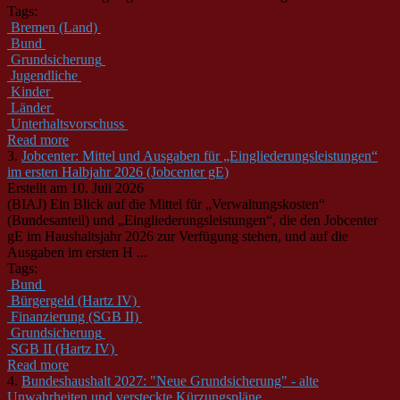
Tags:
Bremen (Land)
Bund
Grundsicherung
Jugendliche
Kinder
Länder
Unterhaltsvorschuss
Read more
3.
Jobcenter: Mittel und Ausgaben für „Eingliederungsleistungen“
im ersten Halbjahr 2026 (Jobcenter gE)
Erstellt am 10. Juli 2026
(BIAJ) Ein Blick auf die Mittel für „Verwaltungskosten“
(
Bund
esanteil) und „Eingliederungsleistungen“, die den Jobcenter
gE im Haushaltsjahr 2026 zur Verfügung stehen, und auf die
Ausgaben im ersten H ...
Tags:
Bund
Bürgergeld (Hartz IV)
Finanzierung (SGB II)
Grundsicherung
SGB II (Hartz IV)
Read more
4.
Bundeshaushalt 2027: "Neue Grundsicherung" - alte
Unwahrheiten und versteckte Kürzungspläne