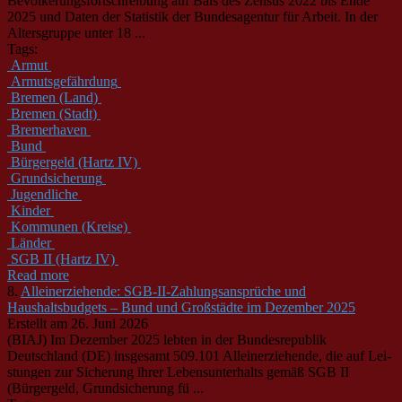
Bevölkerungsfortschreibung auf Bais des Zensus 2022 bis Ende
2025 und Daten der Statistik der
Bund
esagentur für Arbeit. In der
Altersgruppe unter 18 ...
Tags:
Armut
Armutsgefährdung
Bremen (Land)
Bremen (Stadt)
Bremerhaven
Bund
Bürgergeld (Hartz IV)
Grundsicherung
Jugendliche
Kinder
Kommunen (Kreise)
Länder
SGB II (Hartz IV)
Read more
8.
Alleinerziehende: SGB-II-Zahlungsansprüche und
Haushaltsbudgets – Bund und Großstädte im Dezember 2025
Erstellt am 26. Juni 2026
(BIAJ) Im Dezember 2025 lebten in der
Bund
esrepublik
Deutschland (DE) insgesamt 509.101 Alleinerziehende, die auf Lei­
stungen zur Sicherung ihrer Lebensunterhalts gemäß SGB II
(Bürgergeld, Grundsicherung fü ...