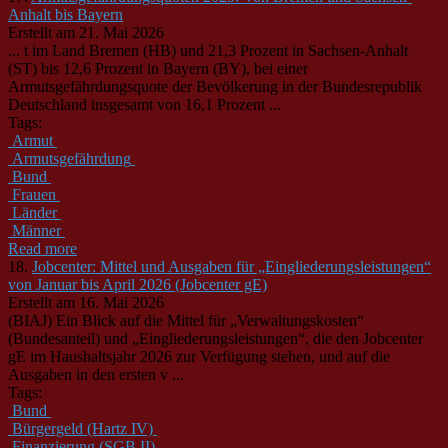
Anhalt bis Bayern
Erstellt am 21. Mai 2026
... t im Land Bremen (HB) und 21,3 Prozent in Sachsen-Anhalt
(ST) bis 12,6 Prozent in Bayern (BY), bei einer
Armutsgefährdungsquote der Bevölkerung in der
Bund
esrepublik
Deutschland insgesamt von 16,1 Prozent ...
Tags:
Armut
Armutsgefährdung
Bund
Frauen
Länder
Männer
Read more
18.
Jobcenter: Mittel und Ausgaben für „Eingliederungsleistungen“
von Januar bis April 2026 (Jobcenter gE)
Erstellt am 16. Mai 2026
(BIAJ) Ein Blick auf die Mittel für „Verwaltungskosten“
(
Bund
esanteil) und „Eingliederungsleistungen“, die den Jobcenter
gE im Haushaltsjahr 2026 zur Verfügung stehen, und auf die
Ausgaben in den ersten v ...
Tags:
Bund
Bürgergeld (Hartz IV)
Finanzierung (SGB II)