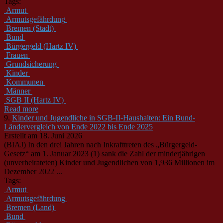
Tags:
Armut
Armutsgefährdung
Bremen (Stadt)
Bund
Bürgergeld (Hartz IV)
Frauen
Grundsicherung
Kinder
Kommunen
Männer
SGB II (Hartz IV)
Read more
9.
Kinder und Jugendliche in SGB-II-Haushalten: Ein Bund-
Ländervergleich von Ende 2022 bis Ende 2025
Erstellt am 18. Juni 2026
(BIAJ) In den drei Jahren nach Inkrafttreten des „Bürgergeld-
Gesetz“ am 1. Januar 2023 (1) sank die Zahl der minderjährigen
(unverheirateten) Kinder und Jugendlichen von 1,936 Millionen im
Dezember 2022 ...
Tags:
Armut
Armutsgefährdung
Bremen (Land)
Bund