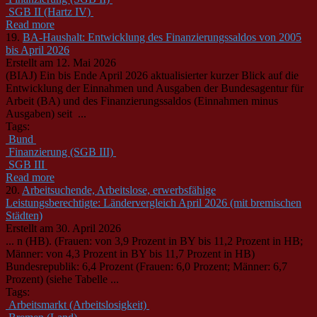
SGB II (Hartz IV)
Read more
19.
BA-Haushalt: Entwicklung des Finanzierungssaldos von 2005
bis April 2026
Erstellt am 12. Mai 2026
(BIAJ) Ein bis Ende April 2026 aktualisierter kurzer Blick auf die
Entwicklung der Einnahmen und Ausgaben der
Bund
esagentur für
Arbeit (BA) und des Finanzierungssaldos (Einnahmen minus
Ausgaben) seit ...
Tags:
Bund
Finanzierung (SGB III)
SGB III
Read more
20.
Arbeitsuchende, Arbeitslose, erwerbsfähige
Leistungsberechtigte: Ländervergleich April 2026 (mit bremischen
Städten)
Erstellt am 30. April 2026
... n (HB). (Frauen: von 3,9 Prozent in BY bis 11,2 Prozent in HB;
Männer: von 4,3 Prozent in BY bis 11,7 Prozent in HB)
Bund
esrepublik: 6,4 Prozent (Frauen: 6,0 Prozent; Männer: 6,7
Prozent) (siehe Tabelle ...
Tags:
Arbeitsmarkt (Arbeitslosigkeit)