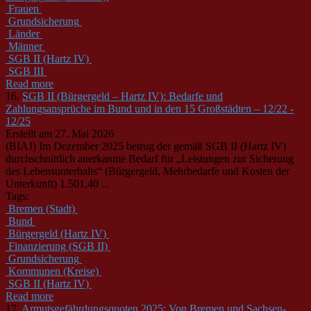
Frauen
Grundsicherung
Länder
Männer
SGB II (Hartz IV)
SGB III
Read more
16.
SGB II (Bürgergeld – Hartz IV): Bedarfe und
Zahlungsansprüche im Bund und in den 15 Großstädten – 12/22 -
12/25
Erstellt am 27. Mai 2026
(BIAJ) Im Dezember 2025 betrug der gemäß SGB II (Hartz IV)
durchschnittlich anerkannte Bedarf für „Leistungen zur Sicherung
des Lebensunterhalts“ (Bürgergeld, Mehrbedarfe und Kosten der
Unterkunft) 1.501,40 ...
Tags:
Bremen (Stadt)
Bund
Bürgergeld (Hartz IV)
Finanzierung (SGB II)
Grundsicherung
Kommunen (Kreise)
SGB II (Hartz IV)
Read more
17.
Armutsgefährdungsquoten 2025: Von Bremen und Sachsen-