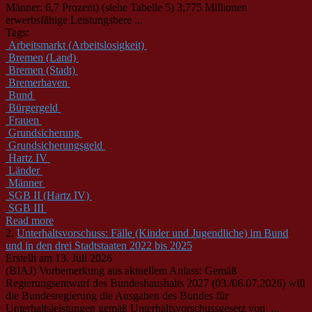
Männer: 6,7 Prozent) (siehe Tabelle 5) 3,775 Millionen
erwerbsfähige Leistungsbere ...
Tags:
Arbeitsmarkt (Arbeitslosigkeit)
Bremen (Land)
Bremen (Stadt)
Bremerhaven
Bund
Bürgergeld
Frauen
Grundsicherung
Grundsicherungsgeld
Hartz IV
Länder
Männer
SGB II (Hartz IV)
SGB III
Read more
2.
Unterhaltsvorschuss: Fälle (Kinder und Jugendliche) im Bund
und in den drei Stadtstaaten 2022 bis 2025
Erstellt am 13. Juli 2026
(BIAJ) Vorbemerkung aus aktuellem Anlass: Gemäß
Regierungsentwurf des
Bund
eshaushalts 2027 (03./06.07.2026) will
die
Bund
esregierung die Ausgaben des
Bund
es für
Unterhaltsleistungen gemäß Unterhaltsvorschussgesetz von ...