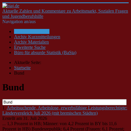
Aktuelle Zahlen und Kommentare zu Arbeitsmarkt, Sozialen Fragen
und Jugendberufshilfe
Navigation an/aus
Startseite/Aktuelles
Archiv Kurzmitteilungen
Archiv Materialien
Erweiterte Suche
Büro für absurde Statistik (BaSta)
Aktuelle Seite:
Startseite
Bund
Bund
1.
Arbeitsuchende, Arbeitslose, erwerbsfähige Leistungsberechtigte:
Ländervergleich Juli 2026 (mit bremischen Städten)
Erstellt am 31. Juli 2026
... 1,3 Prozent in HB; Männer: von 4,2 Prozent in BY bis 11,6
Prozent in HB)
Bund
esrepublik: 6,4 Prozent (Frauen: 6,1 Prozent;