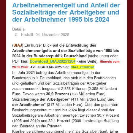
Arbeitnehmerentgelt und Anteil der
Sozialbeiträge der Arbeitgeber und
der Arbeitnehmer 1995 bis 2024
Details
Erstellt: 04. Dezember 2025
(
BIAJ
) Ein kurzer Blick auf die
Entwicklung des
Arbeitnehmerentgelts und der Sozialbeiträge von 1995 bis
2024 in der Bundesrepublik Deutschland
(siehe unten oder
PDF hier:
Download_BIAJ20251204
- eine Seite).
Hinweis vom
28.05.2026
: Aktualisiert bis 2025 hier:
BIAJ_20260528
Im Jahr
2024
betrug das Arbeitnehmerentgelt in der
Bundesrepublik Deutschland, das sich aus den Bruttolöhnen
und -gehältern und den Sozialbeiträgen der Arbeitgeber
zusammensetzt, insgesamt 2,358 Billionen (2.358 Milliarden)
Euro. Davon waren
30,9 Prozent
(728 Milliarden Euro)
Sozialbeiträge der Arbeitgeber*
(411 Milliarden Euro)
und
der Arbeitnehmer*
(317 Milliarden Euro). Über den gesamten
Beobachtungszeitraum 1995 bis 2024 liegt dieser Anteil der
Sozialbeiträge am Arbeitnehmerentgelt zwischen 30,7 Prozent
(1995 und 2019) und 32,1 Prozent (2009 - erstmalige Buchung
der "Beiträge an die Privaten
Krankenversicherungsunternehmen" als Sozialbeiträge).
Eine