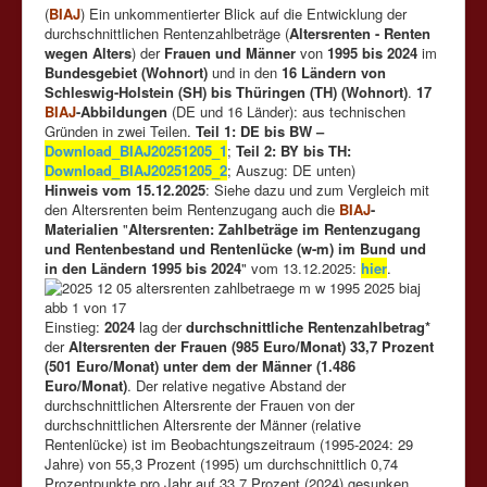
(
BIAJ
) Ein unkommentierter Blick auf die Entwicklung der
durchschnittlichen Rentenzahlbeträge (
Altersrenten - Renten
wegen Alters
) der
Frauen und Männer
von
1995 bis 2024
im
Bundesgebiet (Wohnort)
und in den
16 Ländern von
Schleswig-Holstein (SH) bis Thüringen (TH) (Wohnort)
.
17
BIAJ
-Abbildungen
(DE und 16 Länder): aus technischen
Gründen in zwei Teilen.
Teil 1: DE bis BW –
Download_BIAJ20251205_1
;
Teil 2: BY bis TH:
Download_BIAJ20251205_2
; Auszug: DE unten)
Hinweis vom 15.12.2025
: Siehe dazu und zum Vergleich mit
den Altersrenten beim Rentenzugang auch die
BIAJ
-
Materialien
"
Altersrenten: Zahlbeträge im Rentenzugang
und Rentenbestand und Rentenlücke (w-m) im Bund und
in den Ländern 1995 bis 2024
" vom 13.12.2025:
hier
.
Einstieg:
2024
lag der
durchschnittliche Rentenzahlbetrag*
der
Altersrenten der Frauen (985 Euro/Monat) 33,7 Prozent
(501 Euro/Monat) unter dem der Männer (1.486
Euro/Monat)
. Der relative negative Abstand der
durchschnittlichen Altersrente der Frauen von der
durchschnittlichen Altersrente der Männer (relative
Rentenlücke) ist im Beobachtungszeitraum (1995-2024: 29
Jahre) von 55,3 Prozent (1995) um durchschnittlich 0,74
Prozentpunkte pro Jahr auf 33,7 Prozent (2024) gesunken.