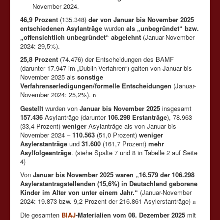
November 2024.
46,9 Prozent
(135.348)
der von Januar bis November 2025
entschiedenen Asylanträge
wurden
als „unbegründet“ bzw.
„offensichtlich unbegründet“ abgelehnt
(Januar-November
2024: 29,5%).
25,8 Prozent
(74.476) der Entscheidungen des BAMF
(darunter 17.947 im „Dublin-Verfahren“) galten von Januar bis
November 2025 als
sonstige
Verfahrenserledigungen/formelle Entscheidungen
(Januar-
November 2024: 25,2%).
n
Gestellt
wurden von
Januar bis November 2025
insgesamt
157.436
Asylanträge (darunter
106.298 Erstanträge
), 78.963
(33,4 Prozent)
weniger
Asylanträge als von Januar bis
November 2024 –
110.563
(51,0 Prozent)
weniger
Asylerstanträge
und
31.600
(161,7 Prozent)
mehr
Asylfolgeanträge
. (siehe Spalte 7 und 8 in Tabelle 2 auf Seite
4)
Von
Januar bis November 2025 waren „16.579 der 106.298
Asylerstantragstellenden (15,6%) in Deutschland geborene
Kinder im Alter von unter einem Jahr.“
(Januar-November
2024: 19.873 bzw. 9,2 Prozent der 216.861 Asylerstanträge)
n
Die gesamten
BIAJ
-Materialien vom 08. Dezember 2025
mit