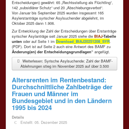
Entscheidungen) gewährt: 65 „Rechtsstellung als Flüchtling“,
142 „subsidiärer Schutz“ und 20 „Abschiebungsverbot“.
Von Januar bis September 2025 wurden insgesamt 165
Asylerstanträge syrischer Asylsuchender abgelehnt, im
Oktober 2025 dann 1.906.
Zur Entwicklung der Zahl der Entscheidungen über Erstanträge
syrischer Asylanträge seit Januar 2025 siehe die
BIAJ
-Tabelle
unten
oder auf Seite 1 im
Download_BIAJ20251208_SYR
.
(PDF). Dort ist auf Seite 2 auch eine Antwort des BAMF zu
Änderung(en) der Entscheidungsgrundlagen“
angefügt.
Weiterlesen: Syrische Asylsuchende: Zahl der BAMF-
Ablehnungen stieg im November 2025 auf über 3.500
Altersrenten im Rentenbestand:
Durchschnittliche Zahlbeträge der
Frauen und Männer im
Bundesgebiet und in den Ländern
1995 bis 2024
Details
Erstellt: 05. Dezember 2025