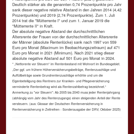
Deutlich stärker als die genannten 0,74 Prozentpunkte pro Jahr
sank dieser negative relative Abstand in den Jahren 2014 (4,42
Prozentpunkte) und 2019 (2,74 Prozentpunkte). Zum 1. Juli
2014 trat die "Mütterrente I" und zum 1. Januar 2019 die
"Mütterrente II" in Kraft.
Der absolute negative Abstand der durchschnittlichen
Altersrente der Frauen von der durchschnittlichen Altersrente
der Männer (absolute Rentenlücke) sank nach 1997 von 559
Euro pro Monat (Maximum im Beobachtungszeitraum) auf 471
Euro pro Monat in 2021 (Minimum). Nach 2021 stieg dieser
absolute negative Abstand auf 501 Euro pro Monat in 2024.
* „Nettorente vor Steuern“ im Rentenbestand mit Wohnort im Bundesgebiet.
„Der ggf. um frühere Höherversicherungsbeiträge, Rentenzuschläge und
Auffüllbeträge sowie Grundrentenzuschläge erhöhte und um die
Eigenbeteiligung des Rentners zur Kranken- und Pflegeversicherung
verminderte Rentenbetrag wird als Rentenzahlbetrag bezeichnet.“
Anmerkung zu "vor Steuern": Ab 2005 bis 2040 muss jeder Rentenjahrgang
(abhängig vom Jahr des Rentenzugangs) einen steigenden Anteil der Rente
versteuern. (aus: Glossar der Deutschen Rentenversicherung in
Rentenversicherung in Zeitreihen - Sonderausgabe der DRV, Oktober 2025)