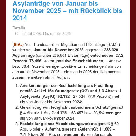
Asylanträge von Januar bis
November 2025 – mit Rückblick bis
2014
Details
Erstellt: 08. Dezember 2025
(
BIAJ
) Vom Bundesamt für Migration und Flüchtlinge (BAMF)
wurden von
Januar bis November 2025
insgesamt
288.320
Asylanträge
(darunter 235.501 Erstanträge)
entschieden
.
27,2
Prozent
(
78.496
) waren „
positive Entscheidungen
“ – 48.982
bzw. 38,4 Prozent
weniger
„positive Entscheidungen“ als von
Januar bis November 2025 – die sich in 2025 deutlich anders
zusammensetzen als im Vorjahr:
Anerkennungen der Rechtsstellung als Flüchtling
gemäß Artikel 16a Grundgesetz (GG) und § 3 Absatz 1
Asylgesetz (AsylG): 62.132
- 27.024 (77,0 Prozent)
mehr
als von Januar bis November 2024
;
Gewährung von lediglich „subsidiärem Schutz
“ gemäß
§ 4 Absatz 1 AsylG:
4.755
– 68.457 bzw. 93,5%
weniger
als von Januar-November 2024;
Feststellung eines Abschiebungsverbots
gemäß § 60
Abs. 5 oder 7 Aufenthaltsgesetz (AufenthG):
11.609
–
7.549 bzw. 39,4 Prozent
weniger
als von Januar bis