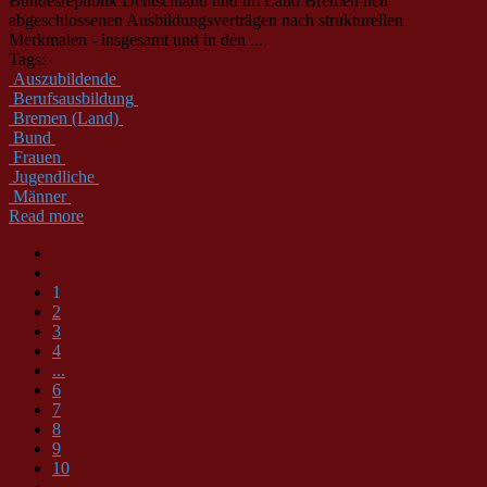
Bundesrepublik Deutschland und im Land Bremen neu
abgeschlossenen Ausbildungsverträgen nach strukturellen
Merkmalen - insgesamt und in den ...
Tags:
Auszubildende
Berufsausbildung
Bremen (Land)
Bund
Frauen
Jugendliche
Männer
Read more
1
2
3
4
...
6
7
8
9
10