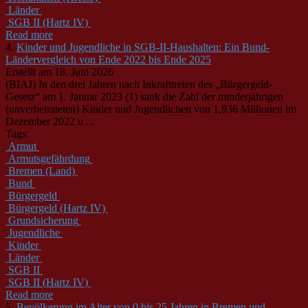
Länder
SGB II (Hartz IV)
Read more
4.
Kinder und Jugendliche in SGB-II-Haushalten: Ein Bund-
Ländervergleich von Ende 2022 bis Ende 2025
Erstellt am 18. Juni 2026
(BIAJ) In den drei Jahren nach Inkrafttreten des „Bürgergeld-
Gesetz“ am 1. Januar 2023 (1) sank die Zahl der minderjährigen
(unverheirateten) Kinder und
Jugendliche
n von 1,936 Millionen im
Dezember 2022 u ...
Tags:
Armut
Armutsgefährdung
Bremen (Land)
Bund
Bürgergeld
Bürgergeld (Hartz IV)
Grundsicherung
Jugendliche
Kinder
Länder
SGB II
SGB II (Hartz IV)
Read more
5.
Bevölkerung im Alter von 0 bis 25 Jahren in Bremen und