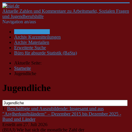
Aktuelle Zahlen und Kommentare zu Arbeitsmarkt, Sozialen Fragen
und Jugendberufshilfe
Navigation an/aus
Startseite/Aktuelles
Archiv Kurzmitteilungen
Archiv Materialien
Erweiterte Suche
Büro für absurde Statistik (BaSta)
Aktuelle Seite:
Startseite
Jugendliche
Jugendliche
1.
Beschäftigte und Auszubildende: Insgesamt und aus
"Asylherkunftsländern" – Dezember 2015 bis Dezember 2025 -
Bund und Länder
Erstellt am 27. Juli 2026
(BIAJ) Wie hat sich die monatliche Zahl der