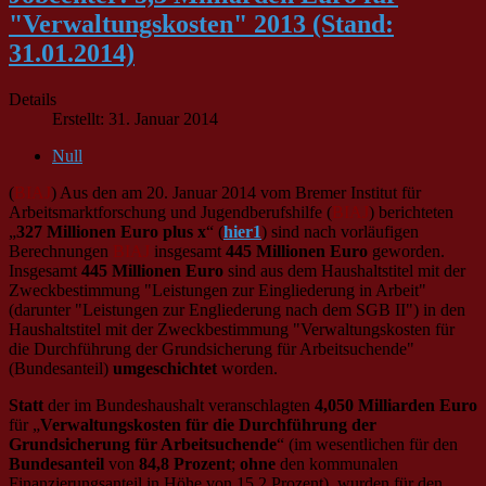
"Verwaltungskosten" 2013 (Stand:
31.01.2014)
Details
Erstellt: 31. Januar 2014
Null
(
BIAJ
) Aus den am 20. Januar 2014 vom Bremer Institut für
Arbeitsmarktforschung und Jugendberufshilfe (
BIAJ
) berichteten
„
327 Millionen Euro plus x
“ (
hier1
) sind nach vorläufigen
Berechnungen
BIAJ
insgesamt
445 Millionen Euro
geworden.
Insgesamt
445 Millionen Euro
sind aus dem Haushaltstitel mit der
Zweckbestimmung "Leistungen zur Eingliederung in Arbeit"
(darunter "Leistungen zur Engliederung nach dem SGB II") in den
Haushaltstitel mit der Zweckbestimmung "Verwaltungskosten für
die Durchführung der Grundsicherung für Arbeitsuchende"
(Bundesanteil)
umgeschichtet
worden.
Statt
der im Bundeshaushalt veranschlagten
4,050 Milliarden Euro
für „
Verwaltungskosten für die Durchführung der
Grundsicherung für Arbeitsuchende
“ (im wesentlichen für den
Bundesanteil
von
84,8 Prozent
;
ohne
den kommunalen
Finanzierungsanteil in Höhe von 15,2 Prozent), wurden für den