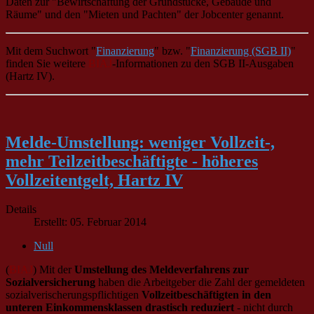
Daten zur "Bewirtschaftung der Grundstücke, Gebäude und
Räume" und den "Mieten und Pachten" der Jobcenter genannt.
Mit dem Suchwort "
Finanzierung
" bzw. "
Finanzierung (SGB II)
"
finden Sie weitere
BIAJ
-Informationen zu den SGB II-Ausgaben
(Hartz IV).
Melde-Umstellung: weniger Vollzeit-,
mehr Teilzeitbeschäftigte - höheres
Vollzeitentgelt, Hartz IV
Details
Erstellt: 05. Februar 2014
Null
(
BIAJ
) Mit der
Umstellung des Meldeverfahrens zur
Sozialversicherung
haben die Arbeitgeber die Zahl der gemeldeten
sozialverischerungspflichtigen
Vollzeitbeschäftigten
in den
unteren Einkommensklassen drastisch reduziert
- nicht durch