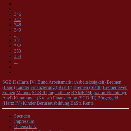
346
347
348
349
...
351
352
353
354
...
SGB II (Hartz IV)
Bund
Arbeitsmarkt (Arbeitslosigkeit)
Bremen
(Land)
Länder
Finanzierung (SGB II)
Bremen (Stadt)
Bremerhaven
Frauen
Männer
SGB III
Jugendliche
BAMF (Migration Flüchtlinge
Asyl)
Kommunen (Kreise)
Finanzierung (SGB III)
Bürgergeld
(Hartz IV)
Kinder
Berufsausbildung
BaSta
Rente
Spenden
Impressum
Datenschutz