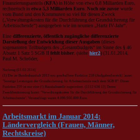
Finanzierungsanteils (
KFA
) in Höhe von etwa 0,8 Milliarden Euro,
rechnerisch in
etwa 5,3 Milliarden Euro
.
Noch nie zuvor
wurde
vom Bund und den Kommunen so viel für diesen Zweck
(„Verwaltungskosten für die Durchführung der Grundsicherung für
Arbeitsuchende“) ausgegeben wie im neunten „Hartz IV-Jahr“.
Eine
differenzierte, öffentlich zugängliche differenzierte
Darstellung der Entwicklung dieser Ausgaben
(dieses
sogenannten Teilbudgets des „Gesamtbudgets“ im Sinne des § 46
Absatz 1 Satz 5 SGB II
fehlt bisher
. (siehe
hier2
) (31.01.2014,
Paul M. Schröder,
BIAJ
)
Nachtrag (01.02.2014)
(1) Die im Bundeshaushalt 2013 neu geschaffene Funktion 259 (Aufgabenbereich) lautet:
"Sonstige Leistungen der Grundsicherung für Arbeitsuchende nach dem SGB II". Dieser
Funktion 259 ist nur eine (!) Haushaltsstelle zugeordnet. (1112 636 13) Deren
Zweckbestimmung lautet: "Verwaltungskosten für die Durchführung der Grundsicherung für
Arbeitsuchende". Veranschlagt waren 4.090.900.000 Euro.
Arbeitsmarkt im Januar 2014:
Ländervergleich (Frauen, Männer,
Rechtskreise)