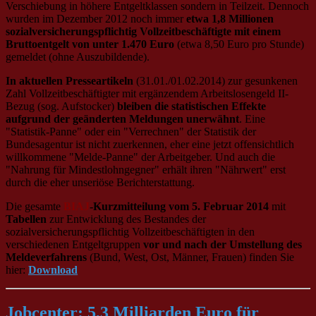
Verschiebung in höhere Entgeltklassen sondern in Teilzeit.
Dennoch
wurden im Dezember 2012 noch immer
etwa 1,8 Millionen
sozialversicherungspflichtig Vollzeitbeschäftigte mit einem
Bruttoentgelt von unter 1.470 Euro
(etwa 8,50 Euro pro Stunde)
gemeldet (ohne Auszubildende).
In aktuellen Presseartikeln
(31.01./01.02.2014) zur gesunkenen
Zahl Vollzeitbeschäftigter mit ergänzendem Arbeitslosengeld II-
Bezug (sog. Aufstocker)
bleiben die statistischen Effekte
aufgrund der geänderten Meldungen unerwähnt
. Eine
"Statistik-Panne" oder ein "Verrechnen" der Statistik der
Bundesagentur ist nicht zuerkennen, eher eine jetzt offensichtlich
willkommene "Melde-Panne" der Arbeitgeber. Und auch die
"Nahrung für Mindestlohngegner" erhält ihren "Nährwert" erst
durch die eher unseriöse Berichterstattung.
Die gesamte
BIAJ
-Kurzmitteilung vom 5. Februar 2014
mit
Tabellen
zur Entwicklung des Bestandes der
sozialversicherungspflichtig Vollzeitbeschäftigten in den
verschiedenen Entgeltgruppen
vor und nach der Umstellung des
Meldeverfahrens
(Bund, West, Ost, Männer, Frauen) finden Sie
hier:
Download
Jobcenter: 5,3 Milliarden Euro für