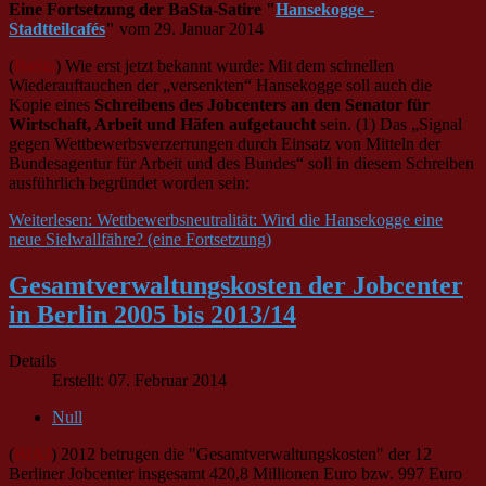
Eine Fortsetzung der BaSta-Satire "
Hansekogge -
Stadtteilcafés
"
vom 29. Januar 2014
(
BaSta
) Wie erst jetzt bekannt wurde: Mit dem schnellen
Wiederauftauchen der „versenkten“ Hansekogge soll auch die
Kopie eines
Schreibens des Jobcenters an den Senator für
Wirtschaft, Arbeit und Häfen aufgetaucht
sein. (1) Das „Signal
gegen Wettbewerbsverzerrungen durch Einsatz von Mitteln der
Bundesagentur für Arbeit und des Bundes“ soll in diesem Schreiben
ausführlich begründet worden sein:
Weiterlesen: Wettbewerbsneutralität: Wird die Hansekogge eine
neue Sielwallfähre? (eine Fortsetzung)
Gesamtverwaltungskosten der Jobcenter
in Berlin 2005 bis 2013/14
Details
Erstellt: 07. Februar 2014
Null
(
BIAJ
) 2012 betrugen die "Gesamtverwaltungskosten" der 12
Berliner Jobcenter insgesamt 420,8 Millionen Euro bzw. 997 Euro