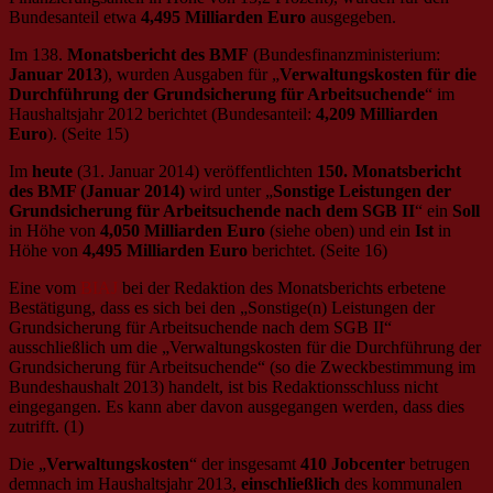
Bundesanteil etwa
4,495 Milliarden Euro
ausgegeben.
Im 138.
Monatsbericht des BMF
(Bundesfinanzministerium:
Januar 2013
), wurden Ausgaben für „
Verwaltungskosten für die
Durchführung der Grundsicherung für Arbeitsuchende
“ im
Haushaltsjahr 2012 berichtet (Bundesanteil:
4,209 Milliarden
Euro
). (Seite 15)
Im
heute
(31. Januar 2014) veröffentlichten
150. Monatsbericht
des BMF (Januar 2014)
wird unter „
Sonstige Leistungen der
Grundsicherung für Arbeitsuchende nach dem SGB II
“ ein
Soll
in Höhe von
4,050 Milliarden Euro
(siehe oben) und ein
Ist
in
Höhe von
4,495 Milliarden Euro
berichtet. (Seite 16)
Eine vom
BIAJ
bei der Redaktion des Monatsberichts erbetene
Bestätigung, dass es sich bei den „Sonstige(n) Leistungen der
Grundsicherung für Arbeitsuchende nach dem SGB II“
ausschließlich um die „Verwaltungskosten für die Durchführung der
Grundsicherung für Arbeitsuchende“ (so die Zweckbestimmung im
Bundeshaushalt 2013) handelt, ist bis Redaktionsschluss nicht
eingegangen. Es kann aber davon ausgegangen werden, dass dies
zutrifft. (1)
Die „
Verwaltungskosten
“ der insgesamt
410 Jobcenter
betrugen
demnach im Haushaltsjahr 2013,
einschließlich
des kommunalen