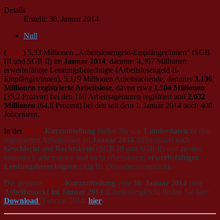
Details
Erstellt: 30. Januar 2014
Null
(
BIAJ
) 5,33 Millionen „Arbeitslosengeld-Empfänger/innen“ (SGB
III und SGB II) im
Januar 2014
, darunter 4,367 Millionen
erwerbsfähige Leistungsberechtigte (Arbeitslosengeld II-
Empfänger/innen). 5,119 Millionen Arbeitsuchende, darunter
3,136
Millionen registrierte Arbeitslose
, davon etwa
1,104 Millionen
(35,2 Prozent) bei den 156 Arbeitsagenturen registriert und
2,032
Millionen
(64,8 Prozent) bei den seit dem 1. Januar 2014 noch 408
Jobcentern.
In der
BIAJ
-Kurzmitteilung
finden Sie u.a.
Länderdaten
zu den
registrierten Arbeitslosen im
Januar 2014
differenziert nach
Geschlecht
und
Rechtskreis
(SGB III und SGB II) und zu den
(statistisch arbeitslosen und nicht arbeitslosen)
erwerbsfähigen
Leistungsberechtigten
(Alg II). (Vorjahresvergleich).
Die gesamte
BIAJ
-Kurzmitteilung
vom
30. Januar 2014
zum
Arbeitsmarkt im Januar 2014
(Ländervergleich) finden Sie hier:
Download
(Februar 2014:
hier
)