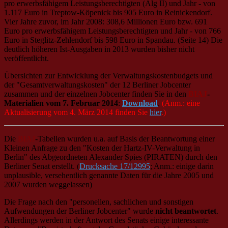
pro erwerbsfähigem Leistungsberechtigten (Alg II) und Jahr - von
1.117 Euro in Treptow-Köpenick bis 905 Euro in Reinickendorf.
Vier Jahre zuvor, im Jahr 2008: 308,6 Millionen Euro bzw. 691
Euro pro erwerbsfähigem Leistungsberechtigten und Jahr - von 766
Euro in Steglitz-Zehlendorf bis 598 Euro in Spandau. (Seite 14) Die
deutlich höheren Ist-Ausgaben in 2013 wurden bisher nicht
veröffentlicht.
Übersichten zur Entwicklung der Verwaltungskostenbudgets und
der "Gesamtverwaltungskosten" der 12 Berliner Jobcenter
zusammen und der einzelnen Jobcenter finden Sie in den
BIAJ
-
Materialien vom 7. Februar 2014
:
Download
.
(Anm.: eine
Aktualisierung vom 4. März 2014 finden Sie
hier
.)
Die
BIAJ
-Tabellen wurden u.a. auf Basis der Beantwortung einer
Kleinen Anfrage zu den "Kosten der Hartz-IV-Verwaltung in
Berlin" des Abgeordneten Alexander Spies (PIRATEN) durch den
Berliner Senat erstellt. (
Drucksache 17/12995
; Anm.: einige darin
unplausible, versehentlich genannte Daten für die Jahre 2005 und
2007 wurden weggelassen)
Die Frage nach den "personellen, sachlichen und sonstigen
Aufwendungen der Berliner Jobcenter" wurde
nicht beantwortet
.
Allerdings werden in der Antwort des Senats einige interessante