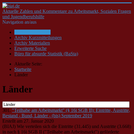
Aktuelle Zahlen und Kommentare zu Arbeitsmarkt, Sozialen Fragen
und Jugendberufshilfe
Navigation an/aus
Startseite/Aktuelles
Archiv Kurzmitteilungen
Archiv Materialien
Erweiterte Suche
Büro für absurde Statistik (BaSta)
Aktuelle Seite:
Startseite
Länder
Länder
301.
"Teilhabe am Arbeitsmarkt" (§ 16i SGB II): Eintritte, Austritte,
Bestand - Bund, Länder - (bis) September 2019
Erstellt am 27. Januar 2020
(BIAJ) Wie verteilen sich die Eintritte (31.445) und Austritte (3.668)
in nach § 16i SGB II ("Teilhabe am Arbeitsmarkt") geförderte