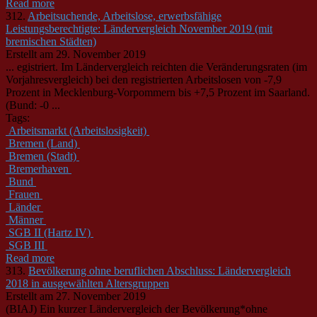
Read more
312.
Arbeitsuchende, Arbeitslose, erwerbsfähige
Leistungsberechtigte: Ländervergleich November 2019 (mit
bremischen Städten)
Erstellt am 29. November 2019
... egistriert. Im
Länder
vergleich reichten die Veränderungsraten (im
Vorjahresvergleich) bei den registrierten Arbeitslosen von -7,9
Prozent in Mecklenburg-Vorpommern bis +7,5 Prozent im Saarland.
(Bund: -0 ...
Tags:
Arbeitsmarkt (Arbeitslosigkeit)
Bremen (Land)
Bremen (Stadt)
Bremerhaven
Bund
Frauen
Länder
Männer
SGB II (Hartz IV)
SGB III
Read more
313.
Bevölkerung ohne beruflichen Abschluss: Ländervergleich
2018 in ausgewählten Altersgruppen
Erstellt am 27. November 2019
(BIAJ) Ein kurzer
Länder
vergleich der Bevölkerung*ohne