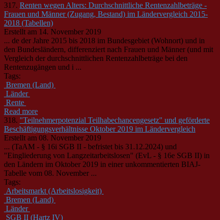
317.
Renten wegen Alters: Durchschnittliche Rentenzahlbeträge -
Frauen und Männer (Zugang, Bestand) im Ländervergleich 2015-
2018 (Tabellen)
Erstellt am 14. November 2019
... de der Jahre 2015 bis 2018 im Bundesgebiet (Wohnort) und in
den Bundes
länder
n, differenziert nach Frauen und Männer (und mit
Vergleich der durchschnittlichen Rentenzahlbeträge bei den
Rentenzugängen und i ...
Tags:
Bremen (Land)
Länder
Rente
Read more
318.
"Teilnehmerpotenzial Teilhabechancengesetz" und geförderte
Beschäftigungsverhältnisse Oktober 2019 im Ländervergleich
Erstellt am 08. November 2019
... (TaAM - § 16i SGB II - befristet bis 31.12.2024) und
"Eingliederung von Langzeitarbeitslosen" (EvL - § 16e SGB II) in
den
Länder
n im Oktober 2019 in einer unkommentierten BIAJ-
Tabelle vom 08. November ...
Tags:
Arbeitsmarkt (Arbeitslosigkeit)
Bremen (Land)
Länder
SGB II (Hartz IV)