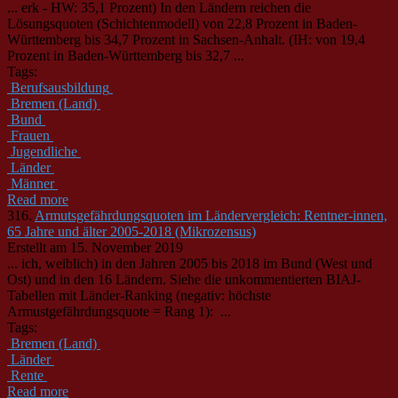
... erk - HW: 35,1 Prozent) In den
Länder
n reichen die
Lösungsquoten (Schichtenmodell) von 22,8 Prozent in Baden-
Württemberg bis 34,7 Prozent in Sachsen-Anhalt. (IH: von 19,4
Prozent in Baden-Württemberg bis 32,7 ...
Tags:
Berufsausbildung
Bremen (Land)
Bund
Frauen
Jugendliche
Länder
Männer
Read more
316.
Armutsgefährdungsquoten im Ländervergleich: Rentner-innen,
65 Jahre und älter 2005-2018 (Mikrozensus)
Erstellt am 15. November 2019
... ich, weiblich) in den Jahren 2005 bis 2018 im Bund (West und
Ost) und in den 16
Länder
n. Siehe die unkommentierten BIAJ-
Tabellen mit
Länder
-Ranking (negativ: höchste
Armustgefährdungsquote = Rang 1): ...
Tags:
Bremen (Land)
Länder
Rente
Read more