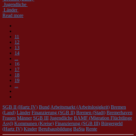
Jugendliche
Länder
Read more
11
12
13
14
...
16
17
18
19
...
SGB II (Hartz IV)
Bund
Arbeitsmarkt (Arbeitslosigkeit)
Bremen
(Land)
Länder
Finanzierung (SGB II)
Bremen (Stadt)
Bremerhaven
Frauen
Männer
SGB III
Jugendliche
BAMF (Migration Flüchtlinge
Asyl)
Kommunen (Kreise)
Finanzierung (SGB III)
Bürgergeld
(Hartz IV)
Kinder
Berufsausbildung
BaSta
Rente