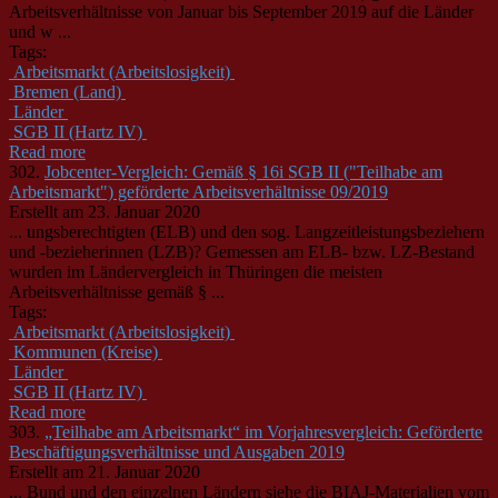
Arbeitsverhältnisse von Januar bis September 2019 auf die
Länder
und w ...
Tags:
Arbeitsmarkt (Arbeitslosigkeit)
Bremen (Land)
Länder
SGB II (Hartz IV)
Read more
302.
Jobcenter-Vergleich: Gemäß § 16i SGB II ("Teilhabe am
Arbeitsmarkt") geförderte Arbeitsverhältnisse 09/2019
Erstellt am 23. Januar 2020
... ungsberechtigten (ELB) und den sog. Langzeitleistungsbeziehern
und -bezieherinnen (LZB)? Gemessen am ELB- bzw. LZ-Bestand
wurden im
Länder
vergleich in Thüringen die meisten
Arbeitsverhältnisse gemäß § ...
Tags:
Arbeitsmarkt (Arbeitslosigkeit)
Kommunen (Kreise)
Länder
SGB II (Hartz IV)
Read more
303.
„Teilhabe am Arbeitsmarkt“ im Vorjahresvergleich: Geförderte
Beschäftigungsverhältnisse und Ausgaben 2019
Erstellt am 21. Januar 2020
... Bund und den einzelnen
Länder
n siehe die BIAJ-Materialien vom