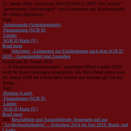
21. Januar 2020: Download_BIAJ20200121 (PDF: drei Seiten) *
"gemeinsame Einrichtungen" von Kommunen und Bundesagentur
für Arbeit (Agenturen ...
Tags:
Arbeitsmarkt (Arbeitslosigkeit)
Finanzierung (SGB II)
Länder
SGB II (Hartz IV)
Read more
304.
Jobcenter: „Leistungen zur Eingliederung nach dem SGB II“
2019 – Ausgabemittel und Ausgaben
Erstellt am 20. Januar 2020
... -II-Eingliederungsleistungen" zugeteilten Mittel wurden 2019
nicht für diese Leistungen ausgegeben. Die BIAJ-Materialien vom
20. Januar 2020 mit
Länder
daten (immer nur Jobenter gE) zu den
Ausga ...
Tags:
Bremen (Land)
Finanzierung (SGB II)
Länder
SGB II (Hartz IV)
Read more
305.
Beschäftigte und Auszubildende: Insgesamt und aus
"Asylherkunftsländern" – Zeitreihen 2014 bis Juni 2019: Bund- und
Länder