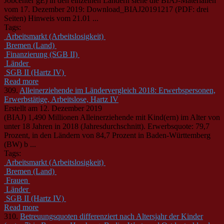
Jobcenter gE) in den einzelnen
Länder
n siehe die BIAJ-Materialien
vom 17. Dezember 2019: Download_BIAJ20191217 (PDF: drei
Seiten) Hinweis vom 21.01 ...
Tags:
Arbeitsmarkt (Arbeitslosigkeit)
Bremen (Land)
Finanzierung (SGB II)
Länder
SGB II (Hartz IV)
Read more
309.
Alleinerziehende im Ländervergleich 2018: Erwerbspersonen,
Erwerbstätige, Arbeitslose, Hartz IV
Erstellt am 12. Dezember 2019
(BIAJ) 1,490 Millionen Alleinerziehende mit Kind(ern) im Alter von
unter 18 Jahren in 2018 (Jahresdurchschnitt). Erwerbsquote: 79,7
Prozent, in den
Länder
n von 84,7 Prozent in Baden-Württemberg
(BW) b ...
Tags:
Arbeitsmarkt (Arbeitslosigkeit)
Bremen (Land)
Frauen
Länder
SGB II (Hartz IV)
Read more
310.
Betreuungsquoten differenziert nach Altersjahr der Kinder